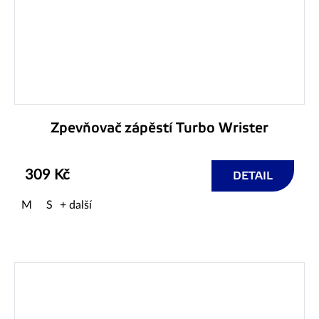
Zpevňovač zápěstí Turbo Wrister
309 Kč
DETAIL
M
S
+ další