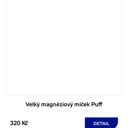
Velký magnéziový míček Puff
320 Kč
DETAIL