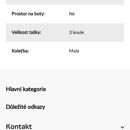
Prostor na boty
:
Ne
Velikost tašky
:
3 koule
Kolečka
:
Malá
Hlavní kategorie
Zápatí
Důležité odkazy
Kontakt