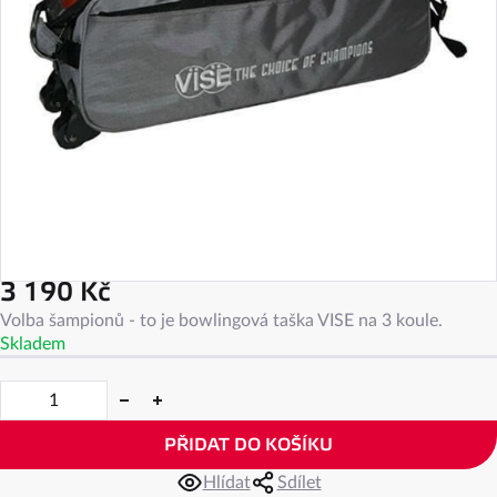
3 190 Kč
Měrná
Volba šampionů - to je bowlingová taška VISE na 3 koule.
cena:
Skladem
PŘIDAT DO KOŠÍKU
Hlídat
Sdílet