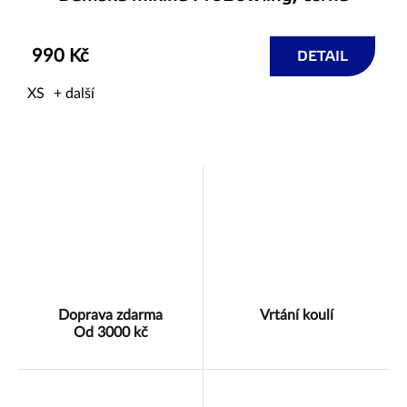
990 Kč
DETAIL
XS
+ další
Ovládací
prvky
výpisu
Doprava zdarma
Vrtání koulí
Od 3000 kč