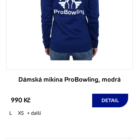
Dámská mikina ProBowling, modrá
990 Kč
DETAIL
L
XS
+ další