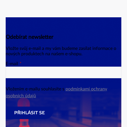
Odebírat newsletter
Vložte svůj e-mail a my vám budeme zasílat informace o
nových produktech na našem e-shopu.
E-mail
Vložením e-mailu souhlasíte s
podmínkami ochrany
osobních údajů
PŘIHLÁSIT SE