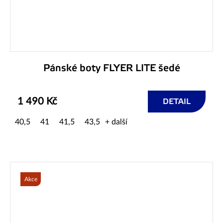
Pánské boty FLYER LITE šedé
1 490 Kč
DETAIL
40,5
41
41,5
43,5
+ další
Akce