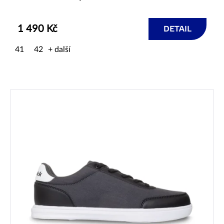
1 490 Kč
DETAIL
41
42
+ další