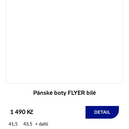
Pánské boty FLYER bílé
1 490 Kč
DETAIL
41,5
43,5
+ další