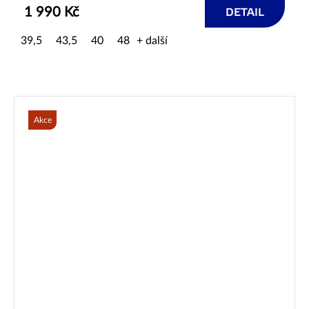
1 990 Kč
DETAIL
39,5
43,5
40
48
+ další
Akce