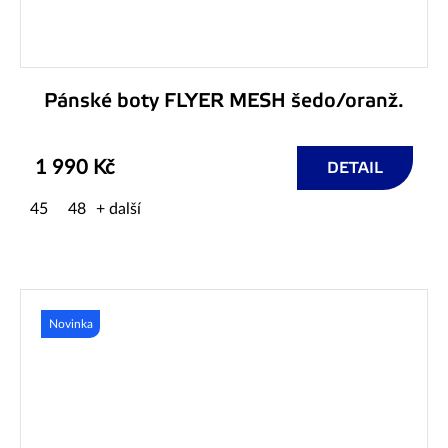
Pánské boty FLYER MESH šedo/oranž.
1 990 Kč
DETAIL
45
48
+ další
Novinka