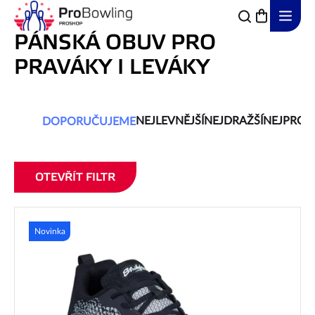
Přejít
na
obsah
PÁNSKÁ OBUV PRO
PRAVÁKY I LEVÁKY
Řazení
NEJLEVNĚJŠÍ
NEJDRAŽŠÍ
NEJPROD
DOPORUČUJEME
produktů
OTEVŘÍT FILTR
Výpis
produktů
Novinka