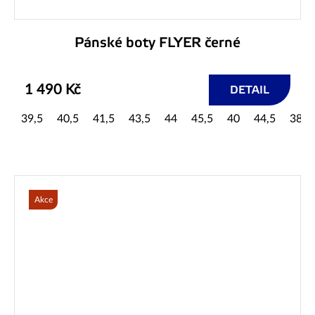
Pánské boty FLYER černé
1 490 Kč
DETAIL
39,5
40,5
41,5
43,5
44
45,5
40
44,5
38,5
Akce