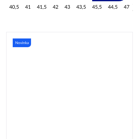
+
40,5
41
41,5
42
43
43,5
45,5
44,5
47
dal
Novinka