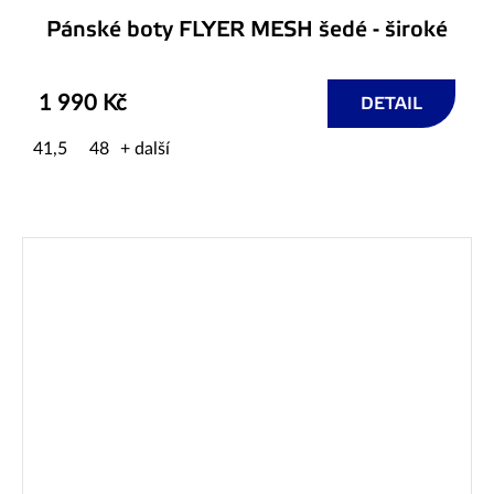
Pánské boty FLYER MESH šedé - široké
1 990 Kč
DETAIL
41,5
48
+ další