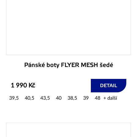
Pánské boty FLYER MESH šedé
1 990 Kč
DETAIL
39,5
40,5
43,5
40
38,5
39
48
+ další