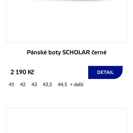
Pánské boty SCHOLAR černé
2 190 Kč
DETAIL
41
42
43
43,5
44,5
+ další