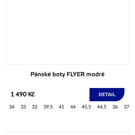
Pánské boty FLYER modré
1 490 Kč
DETAIL
34
33
32
39,5
41
44
45,5
44,5
36
37