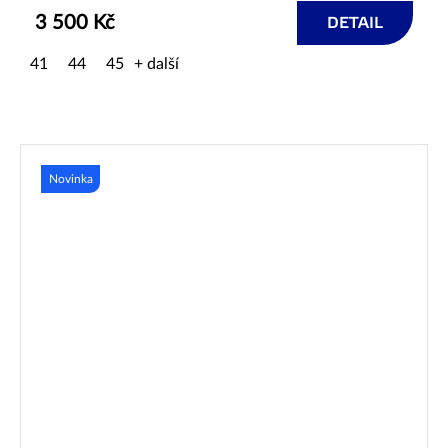
3 500 Kč
DETAIL
41
44
45
+ další
Novinka