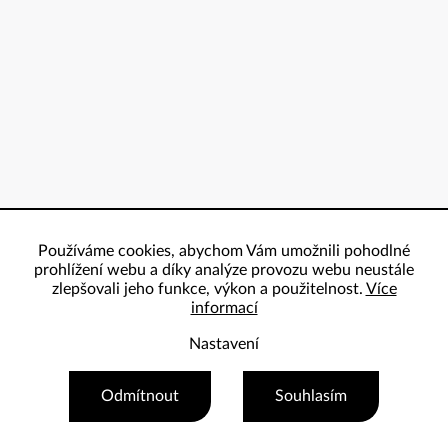
Používáme cookies, abychom Vám umožnili pohodlné
prohlížení webu a díky analýze provozu webu neustále
zlepšovali jeho funkce, výkon a použitelnost.
Více
informací
Nastavení
Copyright 2026
ProBowling
. Všechna práva vyhrazena.
Odmítnout
Souhlasím
Vytvořil Shoptet Premium