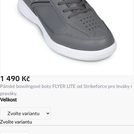
1 490 Kč
Měrná
Pánské bowlingové boty FLYER LITE od Strikeforce pro leváky i
cena:
praváky.
Velikost
Zvolte variantu