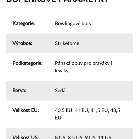
Kategorie
:
Bowlingové boty
Výrobce
:
Strikeforce
Podkategorie
:
Pánská obuv pro praváky i
leváky
Barva
:
Šedá
Velikost EU
:
40,5 EU
,
41 EU
,
41,5 EU
,
43,5
EU
Velikost US
:
8 US
,
8,5 US
,
9 US
,
11 US