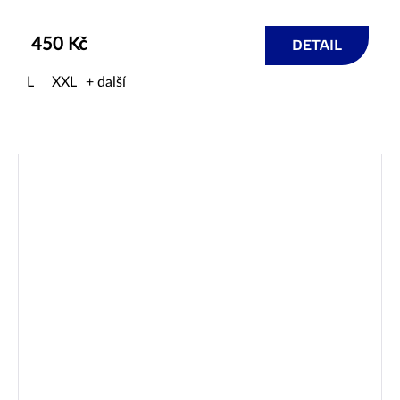
450 Kč
DETAIL
L
XXL
+ další