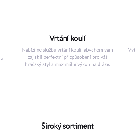
šenství
řadí
Vrtání koulí
uli
Nabízíme službu vrtání koulí, abychom vám
Vyt
omůcky
zajistili perfektní přizpůsobení pro váš
 a
ství
hráčský styl a maximální výkon na dráze.
az
Široký sortiment