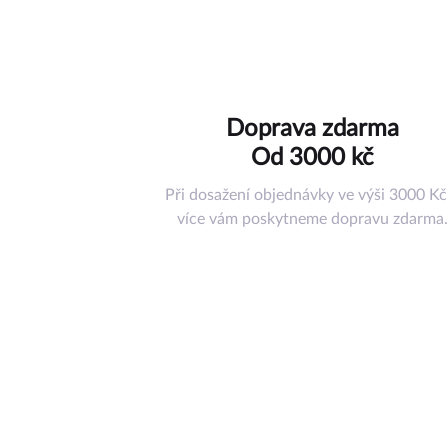
Hračky
Doplňky
Ostatní příslu
Nástroje a ná
Doprava zdarma
Pouzdra
Od 3000 kč
Misky pod ko
Tréninkové p
Při dosažení objednávky ve výši 3000 Kč
Jiné příslušen
více vám poskytneme dopravu zdarma.
Dárkový pouk