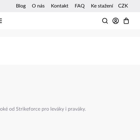
Blog
O nás
Kontakt
FAQ
Ke stažení
CZK
HLEDAT
ké od Strikeforce pro leváky i praváky.