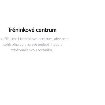
Tréninkové centrum
vořili jsme i tréninkové centrum, abyste se
mohli připravit na své nejlepší hody a
zdokonalit svou techniku.