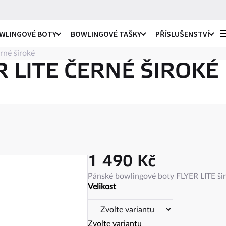
WLINGOVÉ BOTY
BOWLINGOVÉ TAŠKY
PŘÍSLUŠENSTVÍ
rné široké
o praváky i leváky
li
 LITE ČERNÉ ŠIROKÉ
ro praváky
li
e
ro leváky
ule
1 490 Kč
c
na
Měrná
Pánské bowlingové boty FLYER LITE širo
ky
cena:
Velikost
ro praváky i leváky
ule
 návleky
Zvolte variantu