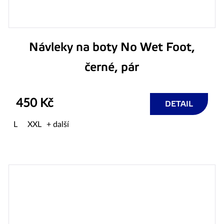
Návleky na boty No Wet Foot,
černé, pár
450 Kč
DETAIL
L
XXL
+ další