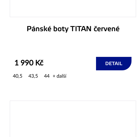
Pánské boty TITAN červené
1 990 Kč
DETAIL
40,5
43,5
44
+ další