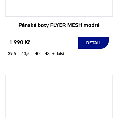
Pánské boty FLYER MESH modré
1 990 Kč
DETAIL
39,5
43,5
40
48
+ další