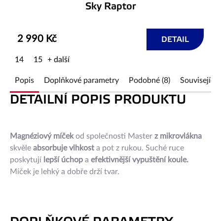
Sky Raptor
2 990 Kč
DETAIL
14
15
+ další
Popis
Doplňkové parametry
Podobné (8)
Související 
DETAILNÍ POPIS PRODUKTU
Magnéziový míček
od společnosti Master
z mikrovlákna
skvěle
absorbuje vlhkost
a pot z rukou. Suché ruce
poskytují
lepší úchop
a
efektivnější vypuštění koule.
Míček je lehký a dobře drží tvar.