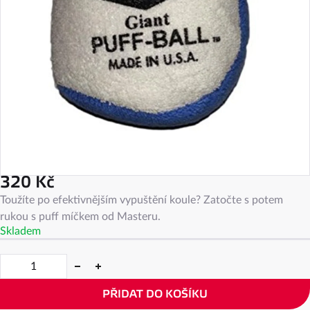
320 Kč
Měrná
Toužíte po efektivnějším vypuštění koule? Zatočte s potem
cena:
rukou s puff míčkem od Masteru.
Skladem
PŘIDAT DO KOŠÍKU