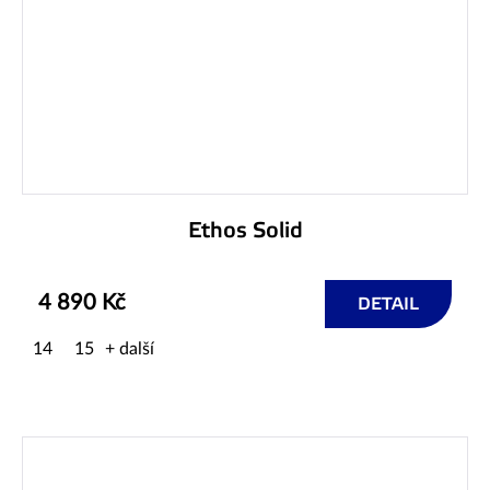
Ethos Solid
4 890 Kč
DETAIL
14
15
+ další