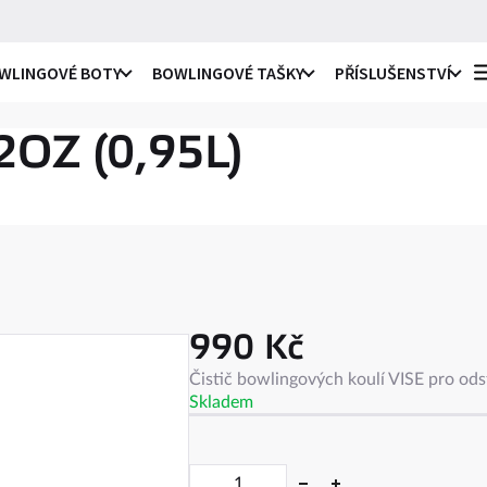
WLINGOVÉ BOTY
BOWLINGOVÉ TAŠKY
PŘÍSLUŠENSTVÍ
o praváky i leváky
li
2OZ (0,95L)
ro praváky
li
e
ro leváky
ule
990 Kč
c
na
Měrná
Čistič bowlingových koulí VISE pro ods
ky
cena:
Skladem
ro praváky i leváky
ule
 návleky