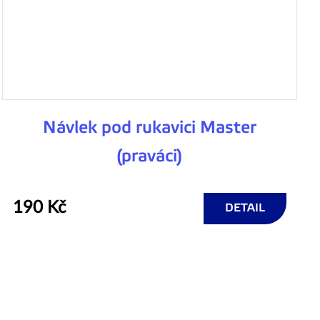
Návlek pod rukavici Master
(praváci)
190 Kč
DETAIL