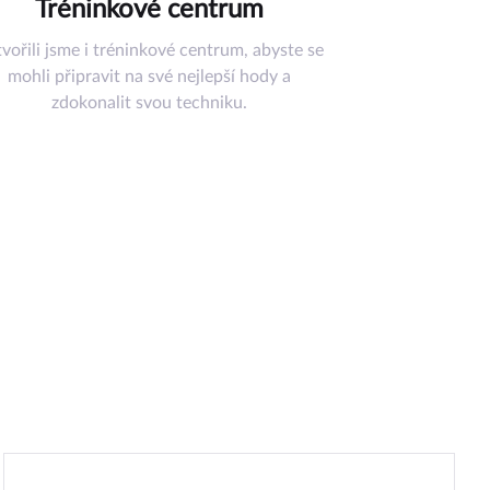
Tréninkové centrum
vořili jsme i tréninkové centrum, abyste se
mohli připravit na své nejlepší hody a
zdokonalit svou techniku.