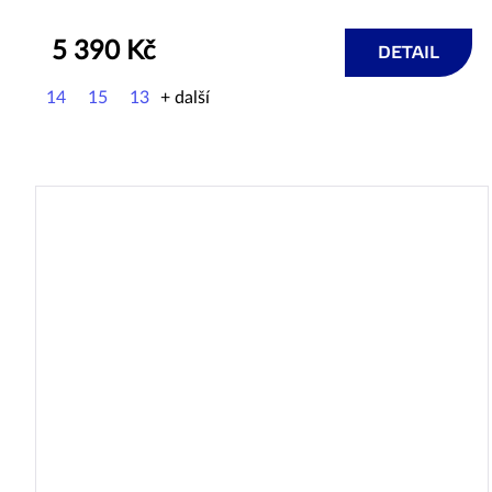
5 390 Kč
DETAIL
14
15
13
+ další