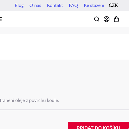
Blog
O nás
Kontakt
FAQ
Ke stažení
CZK
HLEDAT
tranění oleje z povrchu koule.
PŘIDAT DO KOŠÍKU