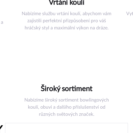
Vrtání koulí
Nabízíme službu vrtání koulí, abychom vám
Vyt
zajistili perfektní přizpůsobení pro váš
 a
hráčský styl a maximální výkon na dráze.
šenství
řadí
uli
omůcky
ství
az
Široký sortiment
Nabízíme široký sortiment bowlingových
koulí, obuvi a dalšího příslušenství od
různých světových značek.
Y