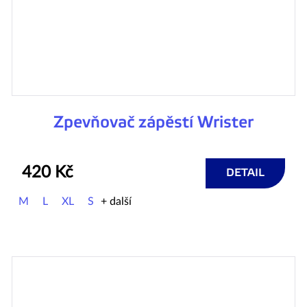
Zpevňovač zápěstí Wrister
420 Kč
DETAIL
M
L
XL
S
+ další