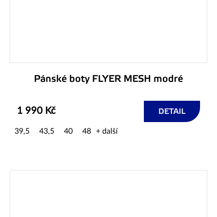
Pánské boty FLYER MESH modré
1 990 Kč
DETAIL
39,5
43,5
40
48
+ další