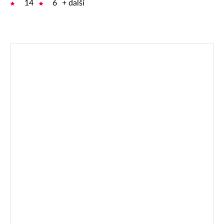
14
6
+ další