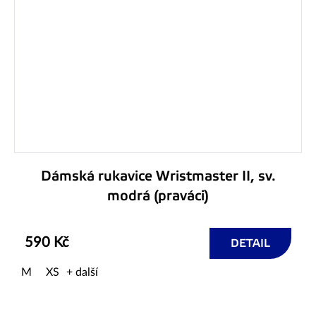
Dámská rukavice Wristmaster II, sv.
modrá (praváci)
590 Kč
DETAIL
M
XS
+ další