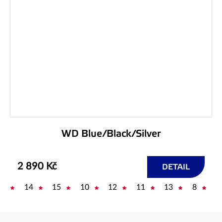
WD Blue/Black/Silver
2 890 Kč
DETAIL
14
15
10
12
11
13
8
9