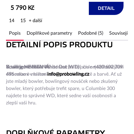
5 790 Kč
DETAIL
14
15
+ další
Popis
Doplňkové parametry
Podobné (5)
Související 
DETAILNÍ POPIS PRODUKTU
Bowlingové koule White Dot (WD)
Koule je NEVRTANÁ.
Vrtání je možné si dohodnout na tel. čísle
jsou nejoblíbenějšími
+420 602 709
dohozkami v historii díky své stálé kvalitě a barvě. Ať už
496
nebo e-mailem
info@probowling.cz
jste mladý bowler, bowlingový nováček nebo zkušený
bowler, který potřebuje trefit spare, u Columbie 300
najdete to správné WD, které sedne vaší osobnosti a
zlepší vaši hru.
DOPLŇKOVÉ PARAMETRY