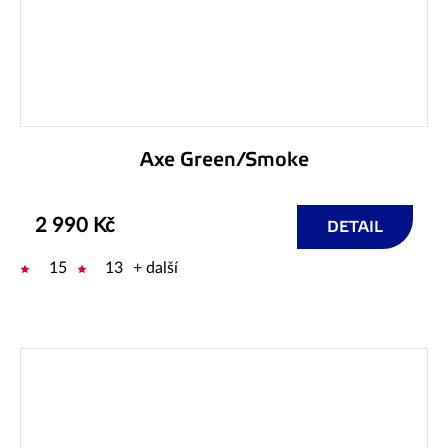
Axe Green/Smoke
2 990 Kč
DETAIL
15
13
+ další