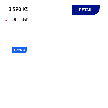
3 590 Kč
DETAIL
15
+ další
Novinka