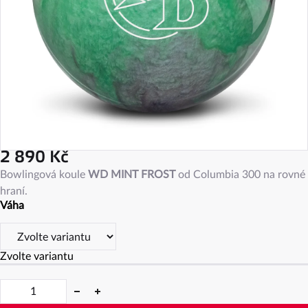
2 890 Kč
Měrná
Bowlingová koule
WD MINT FROST
od Columbia 300 na rovné
cena:
hraní.
Váha
Zvolte variantu