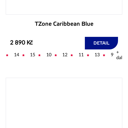
TZone Caribbean Blue
2 890 Kč
DETAIL
+
14
15
10
12
11
13
9
další