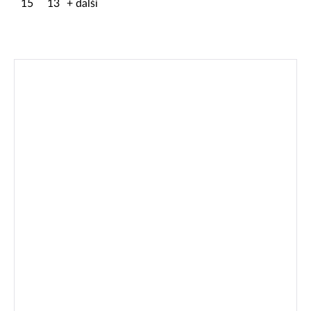
15
13
+ další