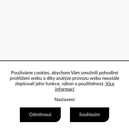
Používáme cookies, abychom Vám umožnili pohodlné
prohlížení webu a díky analýze provozu webu neustále
zlepšovali jeho funkce, výkon a použitelnost.
Více
informací
Nastavení
Copyright 2026
ProBowling
. Všechna práva vyhrazena.
Odmítnout
Souhlasím
Vytvořil Shoptet Premium