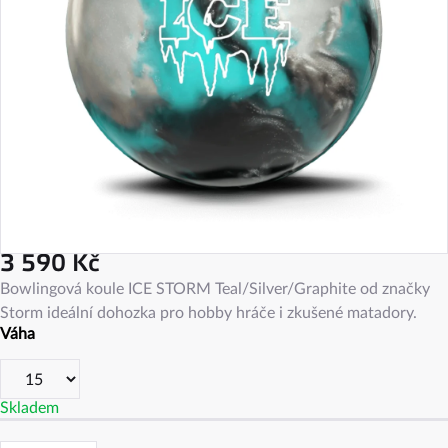
3 590 Kč
Měrná
Bowlingová koule ICE STORM Teal/Silver/Graphite od značky
cena:
Storm ideální dohozka pro hobby hráče i zkušené matadory.
Váha
Skladem