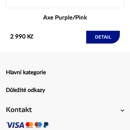
Axe Purple/Pink
2 990 Kč
DETAIL
Hlavní kategorie
Zápatí
Důležité odkazy
Kontakt