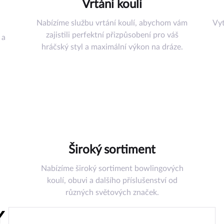
Vrtání koulí
Nabízíme službu vrtání koulí, abychom vám
Vyt
zajistili perfektní přizpůsobení pro váš
 a
hráčský styl a maximální výkon na dráze.
šenství
řadí
uli
omůcky
ství
az
Široký sortiment
Nabízíme široký sortiment bowlingových
koulí, obuvi a dalšího příslušenství od
různých světových značek.
Y