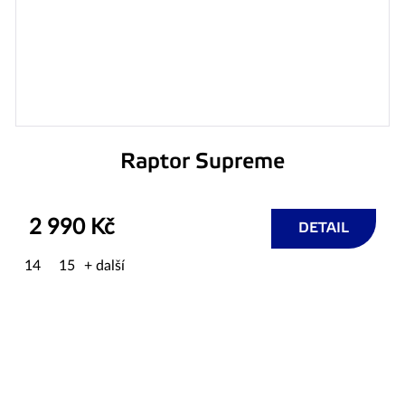
Raptor Supreme
2 990 Kč
DETAIL
14
15
+ další