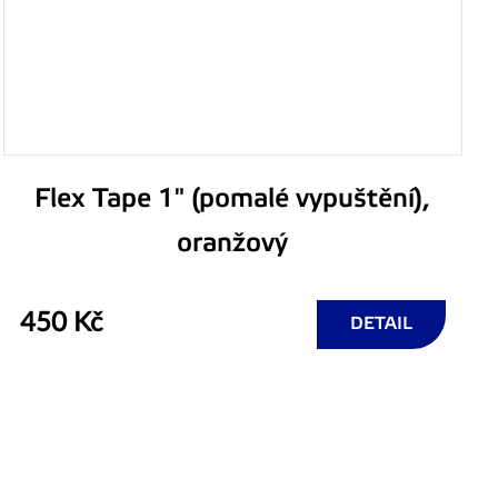
Flex Tape 1" (pomalé vypuštění),
oranžový
450 Kč
DETAIL