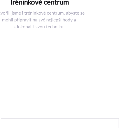
Tréninkové centrum
vořili jsme i tréninkové centrum, abyste se
mohli připravit na své nejlepší hody a
zdokonalit svou techniku.