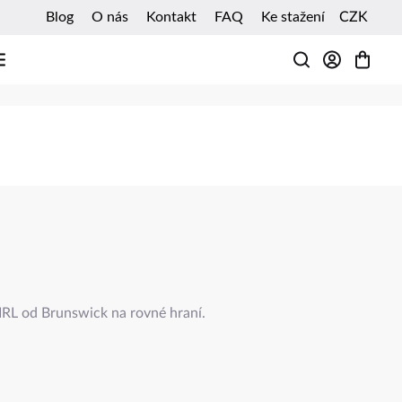
Blog
O nás
Kontakt
FAQ
Ke stažení
CZK
HLEDAT
L od Brunswick na rovné hraní.