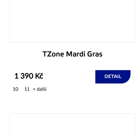
TZone Mardi Gras
1 390 Kč
DETAIL
10
11
+ další