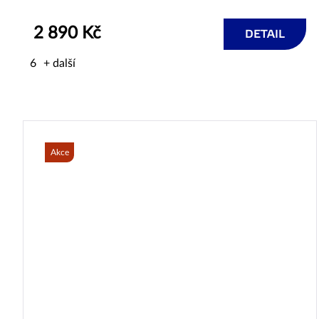
2 890 Kč
DETAIL
6
+ další
Akce