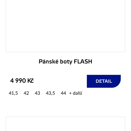
Pánské boty FLASH
4 990 Kč
DETAIL
41,5
42
43
43,5
44
+ další