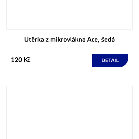
Utěrka z mikrovlákna Ace, šedá
120 Kč
DETAIL