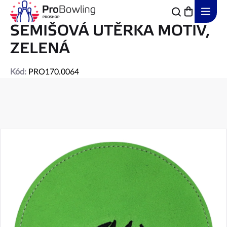
Přejít
na
obsah
SEMIŠOVÁ UTĚRKA MOTIV,
ZELENÁ
Kód:
PRO170.0064