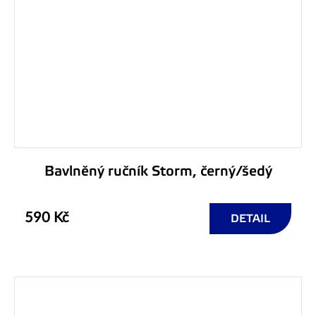
Bavlněný ručník Storm, černý/šedý
590 Kč
DETAIL