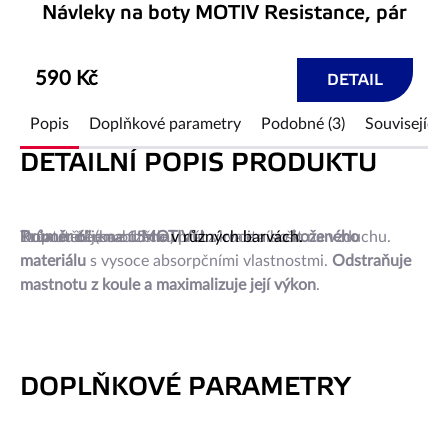
Návleky na boty MOTIV Resistance, pár
590 Kč
DETAIL
Popis
Doplňkové parametry
Podobné (3)
Související 
DETAILNÍ POPIS PRODUKTU
Kulatá utěrka od
Doporučujeme utěrku prát v ruce a sušit na vzduchu.
Průměr 6"
Tuto utěrku nabízíme
(cca 15 cm).
MOTIVU
v různých barvách.
z kvalitního
koženého
materiálu
s vysoce absorpčními vlastnostmi.
Odstraňuje
mastnotu z koule a maximalizuje její výkon
.
DOPLŇKOVÉ PARAMETRY