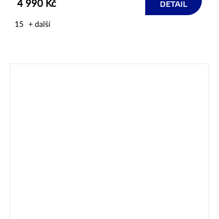
4 990 Kč
DETAIL
15
+ další