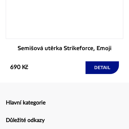
Semišová utěrka Strikeforce, Emoji
690 Kč
DETAIL
Hlavní kategorie
Zápatí
Důležité odkazy