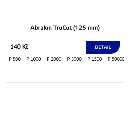
Abralon TruCut (125 mm)
140 Kč
DETAIL
P 500
P 1000
P 2000
P 3000
P 1500
P 5000D