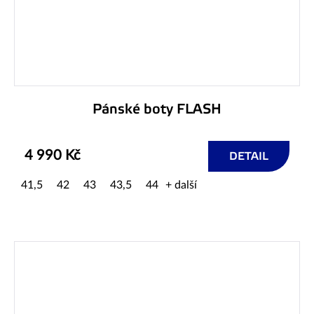
Pánské boty FLASH
4 990 Kč
DETAIL
41,5
42
43
43,5
44
+ další