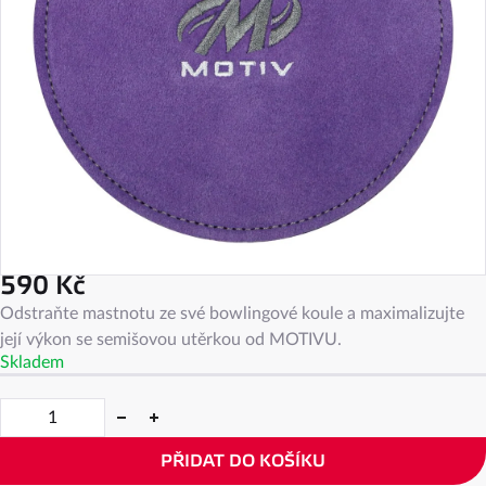
590 Kč
Měrná
Odstraňte mastnotu ze své bowlingové koule a maximalizujte
cena:
její výkon se semišovou utěrkou od MOTIVU.
Skladem
PŘIDAT DO KOŠÍKU