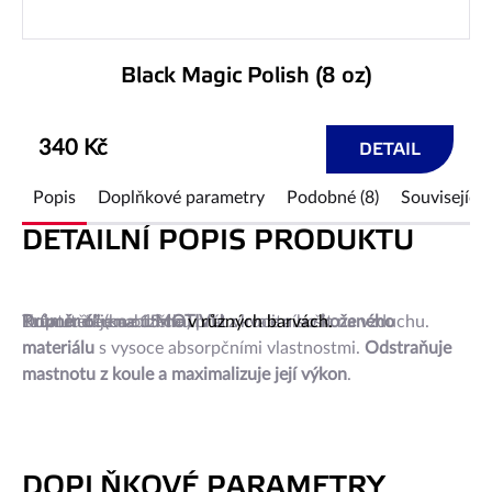
Black Magic Polish (8 oz)
340 Kč
DETAIL
Popis
Doplňkové parametry
Podobné (8)
Související 
DETAILNÍ POPIS PRODUKTU
Kulatá utěrka od
Doporučujeme utěrku prát v ruce a sušit na vzduchu.
Průměr 6"
Tuto utěrku nabízíme
(cca 15 cm).
MOTIVU
v různých barvách.
z kvalitního
koženého
materiálu
s vysoce absorpčními vlastnostmi.
Odstraňuje
mastnotu z koule a maximalizuje její výkon
.
DOPLŇKOVÉ PARAMETRY