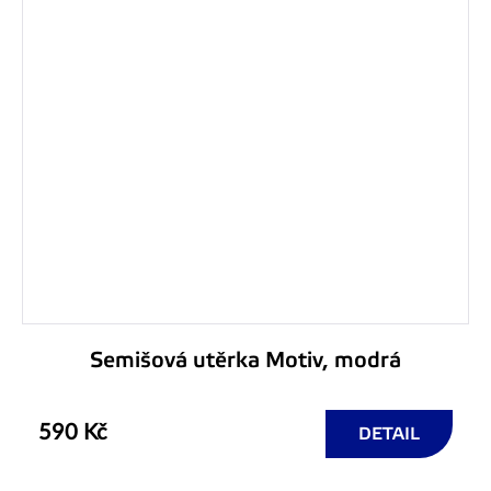
Semišová utěrka Motiv, modrá
590 Kč
DETAIL