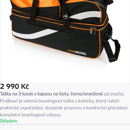
2 990 Kč
Měrná
Taška na 3 koule s kapsou na boty, černo/oranžová
od značky
cena:
ProBowl je odolná bowlingová taška s kolečky, která nabízí
praktické uspořádání, dostatek prostoru a komfortní přenášení
kompletní bowlingové výbavy.
Skladem