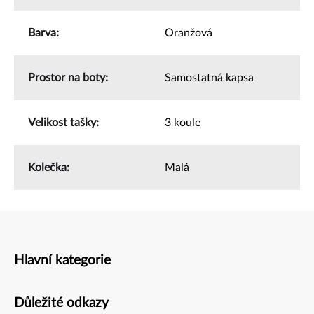
Barva
:
Oranžová
Prostor na boty
:
Samostatná kapsa
Velikost tašky
:
3 koule
Kolečka
:
Malá
Hlavní kategorie
Zápatí
Důležité odkazy