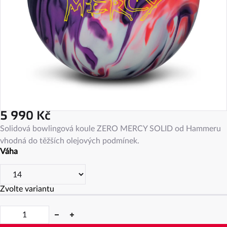
5 990 Kč
Měrná
Solidová bowlingová koule ZERO MERCY SOLID od Hammeru
cena:
vhodná do těžších olejových podmínek.
Váha
Zvolte variantu