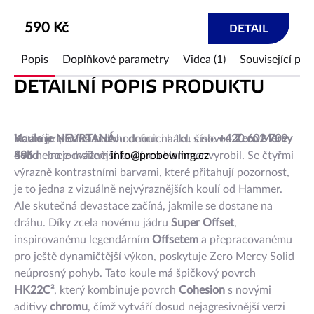
590 Kč
DETAIL
Popis
Doplňkové parametry
Videa (1)
Související pro
DETAILNÍ POPIS PRODUKTU
Hammer přináší novou definici háku s novou
Koule je NEVRTANÁ.
Vrtání je možné si dohodnout na tel. čísle
+420 602 709
Zero Mercy
Solid
496
nebo e-mailem
– nejodvážnější koulí, co Hammer vyrobil. Se čtyřmi
info@probowling.cz
výrazně kontrastními barvami, které přitahují pozornost,
je to jedna z vizuálně nejvýraznějších koulí od Hammer.
Ale skutečná devastace začíná, jakmile se dostane na
dráhu. Díky zcela novému jádru
Super Offset
,
inspirovanému legendárním
Offsetem
a přepracovanému
pro ještě dynamičtější výkon, poskytuje Zero Mercy Solid
neúprosný pohyb. Tato koule má špičkový povrch
HK22C²
, který kombinuje povrch
Cohesion
s novými
aditivy
chromu
, čímž vytváří dosud nejagresivnější verzi