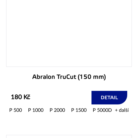
Abralon TruCut (150 mm)
180 Kč
DETAIL
P 500
P 1000
P 2000
P 1500
P 5000D
+ další