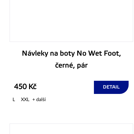
Návleky na boty No Wet Foot,
černé, pár
450 Kč
DETAIL
L
XXL
+ další