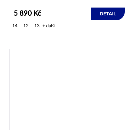
5 890 Kč
DETAIL
14
12
13
+ další