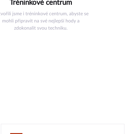
Tréninkové centrum
vořili jsme i tréninkové centrum, abyste se
mohli připravit na své nejlepší hody a
zdokonalit svou techniku.