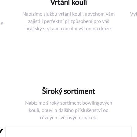
Vrtání koulí
Nabízíme službu vrtání koulí, abychom vám
Vyt
zajistili perfektní přizpůsobení pro váš
 a
hráčský styl a maximální výkon na dráze.
šenství
řadí
uli
omůcky
ství
az
Široký sortiment
Nabízíme široký sortiment bowlingových
koulí, obuvi a dalšího příslušenství od
různých světových značek.
Y