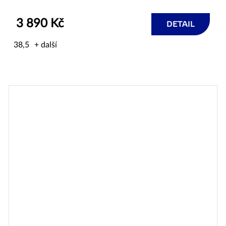
3 890 Kč
DETAIL
38,5
+ další