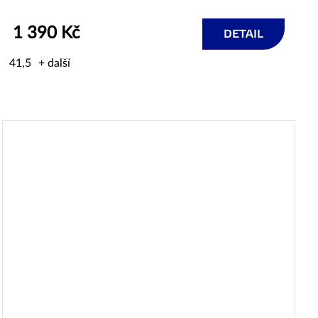
1 390 Kč
DETAIL
41,5
+ další