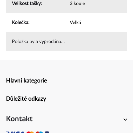
Velikost tašky
:
3 koule
Kolečka
:
Velká
Položka byla vyprodána…
Hlavní kategorie
Zápatí
Důležité odkazy
Kontakt