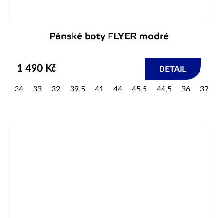
Pánské boty FLYER modré
1 490 Kč
DETAIL
34
33
32
39,5
41
44
45,5
44,5
36
37