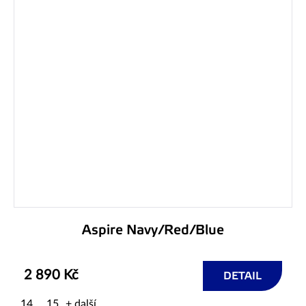
Aspire Navy/Red/Blue
2 890 Kč
DETAIL
14
15
+ další