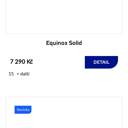
Equinox Solid
7 290 Kč
DETAIL
15
+ další
Novinka