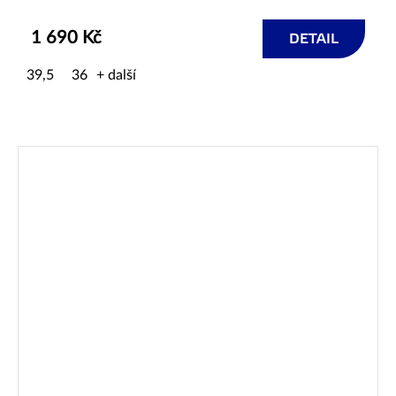
1 690 Kč
DETAIL
39,5
36
+ další