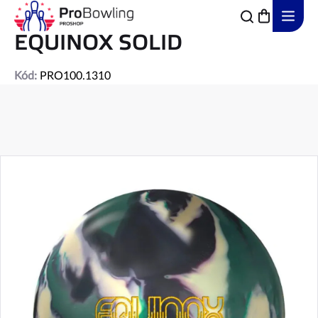
Přejít
na
obsah
EQUINOX SOLID
Kód:
PRO100.1310