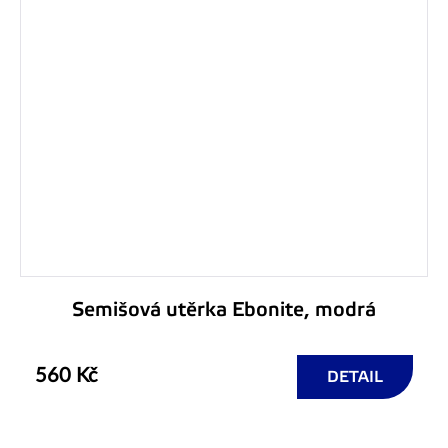
Semišová utěrka Ebonite, modrá
560 Kč
DETAIL