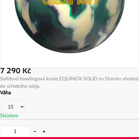
7 290 Kč
Měrná
Solidová bowlingová koule EQUINOX SOLID os Stormu vhodná
cena:
do středního oleje.
Váha
Skladem