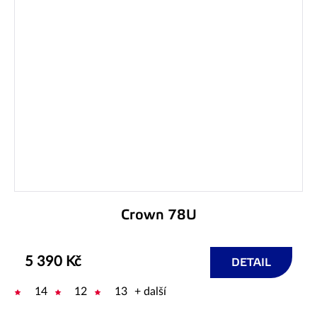
Crown 78U
5 390 Kč
DETAIL
14
12
13
+ další