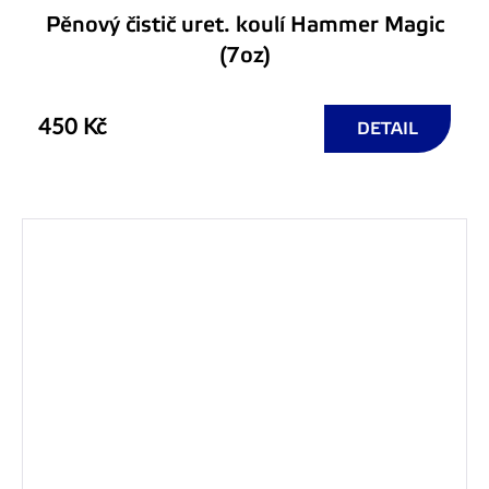
Pěnový čistič uret. koulí Hammer Magic
(7oz)
450 Kč
DETAIL