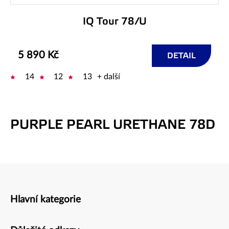
IQ Tour 78/U
5 890 Kč
DETAIL
14
12
13
+ další
PURPLE PEARL URETHANE 78D
Hlavní kategorie
Zápatí