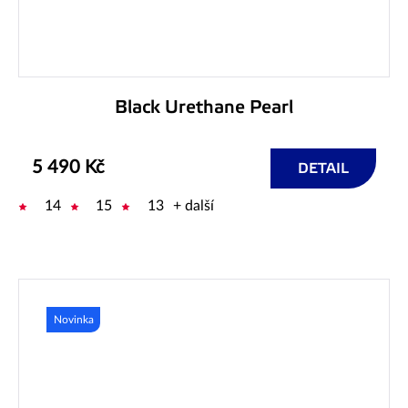
Black Urethane Pearl
5 490 Kč
DETAIL
14
15
13
+ další
Novinka