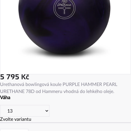
5 795 Kč
Měrná
Urethanová bowlingová koule PURPLE HAMMER PEARL
cena:
URETHANE 78D od Hammeru vhodná do lehkého oleje.
Váha
Zvolte variantu