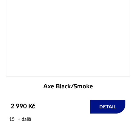
Axe Black/Smoke
2 990 Kč
DETAIL
15
+ další