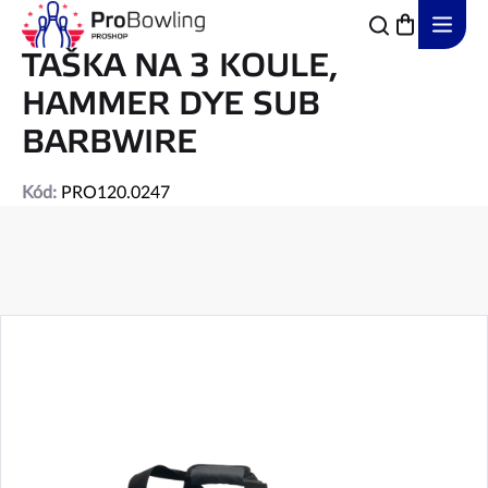
Přejít
na
obsah
TAŠKA NA 3 KOULE,
HAMMER DYE SUB
BARBWIRE
Kód:
PRO120.0247