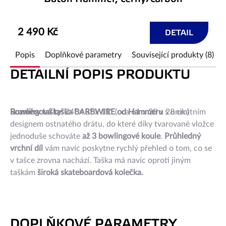
2 490 Kč
DETAIL
Popis
Doplňkové parametry
Související produkty (8)
DETAILNÍ POPIS PRODUKTU
Bowlingová taška BARBWIRE od Hammeru
Rozměry tašky:
24" x 8" x 11" (cca 61 x 20 x 28 cm)
s unikátním
designem ostnatého drátu, do které díky tvarované vložce
jednoduše schováte
až 3 bowlingové koule
.
Průhledný
vrchní díl
vám navíc poskytne rychlý přehled o tom, co se
v tašce zrovna nachází. Taška má navíc oproti jiným
taškám
široká skateboardová kolečka.
DOPLŇKOVÉ PARAMETRY