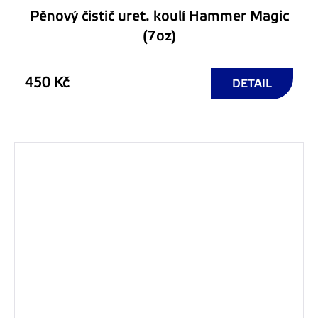
Pěnový čistič uret. koulí Hammer Magic
(7oz)
450 Kč
DETAIL