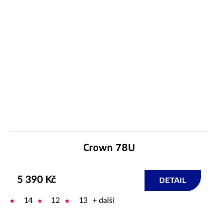
Crown 78U
5 390 Kč
DETAIL
14
12
13
+ další