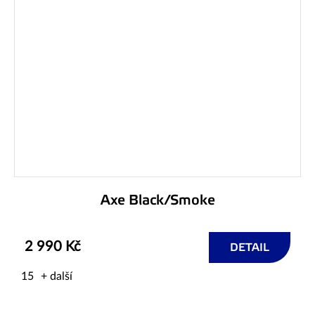
Axe Black/Smoke
2 990 Kč
DETAIL
15
+ další