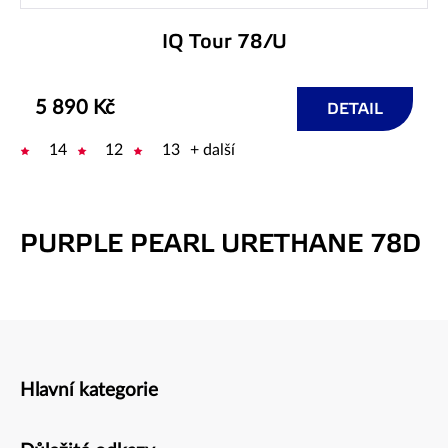
IQ Tour 78/U
5 890 Kč
DETAIL
14
12
13
+ další
PURPLE PEARL URETHANE 78D
Hlavní kategorie
Zápatí