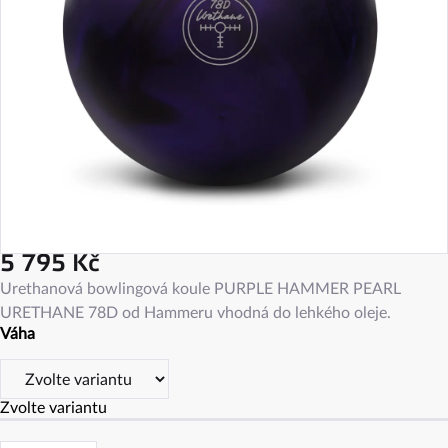
5 795 Kč
Měrná
Urethanová bowlingová koule PURPLE HAMMER PEARL
cena:
URETHANE 78D od Hammeru vhodná do lehkého oleje.
Váha
Zvolte variantu