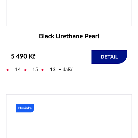
Black Urethane Pearl
5 490 Kč
DETAIL
14
15
13
+ další
Novinka