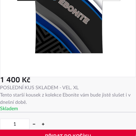
1 400 Kč
Měrná
POSLEDNÍ KUS SKLADEM - VEL. XL
cena:
Tento starší kousek z kolekce Ebonite vám bude jistě slušet i v
dnešní době.
Skladem