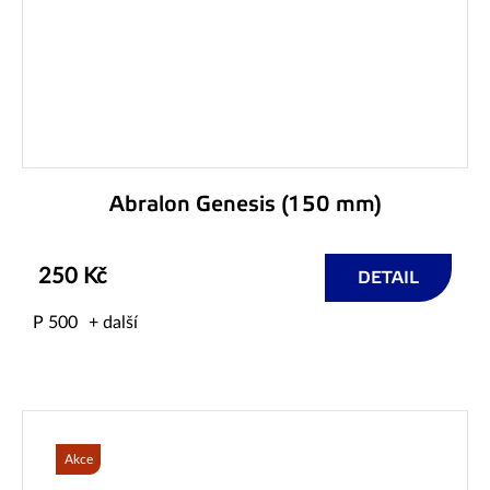
Abralon Genesis (150 mm)
250 Kč
DETAIL
P 500
+ další
Akce