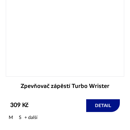
Zpevňovač zápěstí Turbo Wrister
309 Kč
DETAIL
M
S
+ další