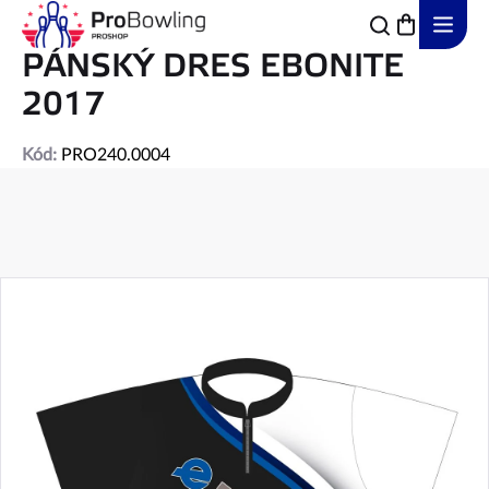
Přejít
na
obsah
PÁNSKÝ DRES EBONITE
2017
Kód:
PRO240.0004