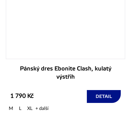
Pánský dres Ebonite Clash, kulatý
výstřih
1 790 Kč
DETAIL
M
L
XL
+ další