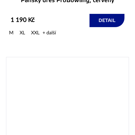
Pánský dres ProBowling, červený
1 190 Kč
DETAIL
M
XL
XXL
+ další