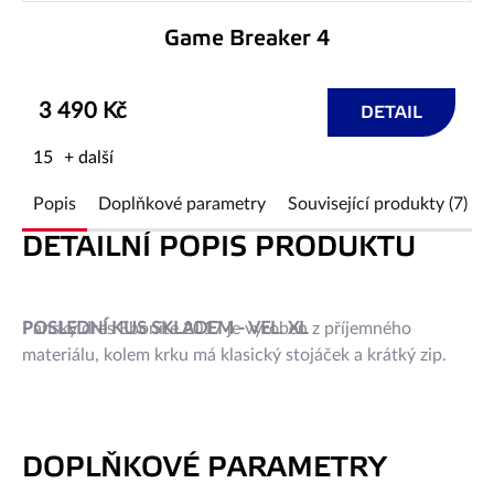
Game Breaker 4
3 490 Kč
DETAIL
15
+ další
Popis
Doplňkové parametry
Související produkty (7)
DETAILNÍ POPIS PRODUKTU
POSLEDNÍ KUS SKLADEM - VEL. XL
Pánský dres Ebonite 2017 je vyroben z příjemného
materiálu, kolem krku má klasický stojáček a krátký zip.
DOPLŇKOVÉ PARAMETRY