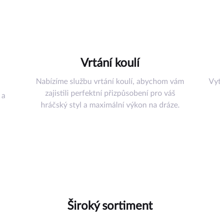
šenství
řadí
Vrtání koulí
uli
Nabízíme službu vrtání koulí, abychom vám
Vyt
omůcky
zajistili perfektní přizpůsobení pro váš
 a
ství
hráčský styl a maximální výkon na dráze.
az
Široký sortiment