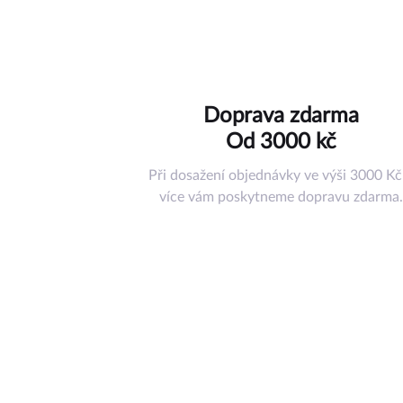
Hračky
Doplňky
Ostatní příslu
Nástroje a ná
Doprava zdarma
Pouzdra
Od 3000 kč
Misky pod ko
Tréninkové p
Při dosažení objednávky ve výši 3000 Kč
Jiné příslušen
více vám poskytneme dopravu zdarma.
Dárkový pouk