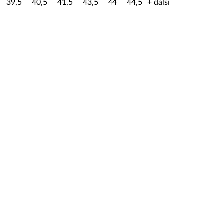
39,5
40,5
41,5
43,5
44
44,5
+ další