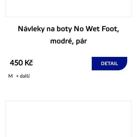
Návleky na boty No Wet Foot,
modré, pár
450 Kč
DETAIL
M
+ další