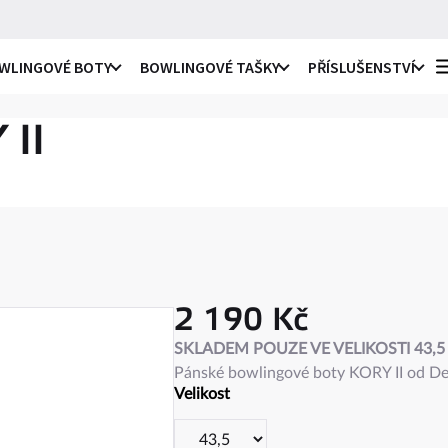
WLINGOVÉ BOTY
BOWLINGOVÉ TAŠKY
PŘÍSLUŠENSTVÍ
o praváky i leváky
li
II
ro praváky
li
e
ro leváky
ule
2 190 Kč
c
na
Měrná
SKLADEM POUZE VE VELIKOSTI 43,5 
ky
cena:
Pánské bowlingové boty KORY II od Dex
ro praváky i leváky
ule
Velikost
 návleky