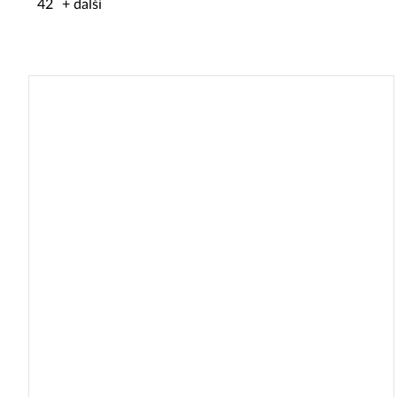
42
+ další