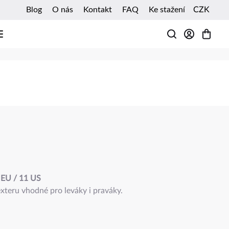
Blog
O nás
Kontakt
FAQ
Ke stažení
CZK
HLEDAT
EU / 11 US
teru vhodné pro leváky i praváky.