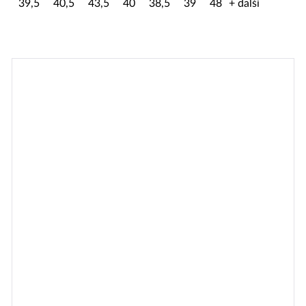
39,5
40,5
43,5
40
38,5
39
48
+ další