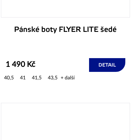
Pánské boty FLYER LITE šedé
1 490 Kč
DETAIL
40,5
41
41,5
43,5
+ další