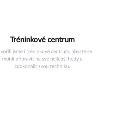
Tréninkové centrum
vořili jsme i tréninkové centrum, abyste se
mohli připravit na své nejlepší hody a
zdokonalit svou techniku.