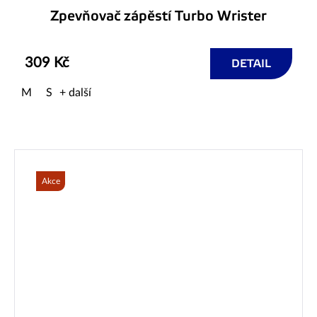
Zpevňovač zápěstí Turbo Wrister
309 Kč
DETAIL
M
S
+ další
Akce