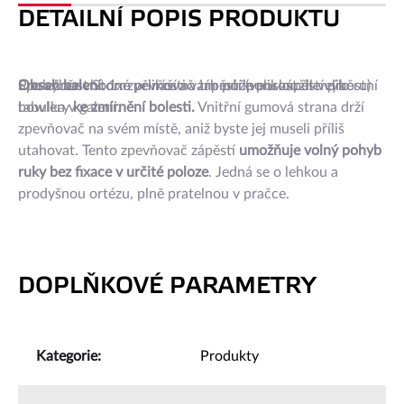
DETAILNÍ POPIS PRODUKTU
Společnost Storm přináší na trh podporu zápěstí pro
Obsah balení:
Pro výběr vhodné velikosti vám může posloužit velikostní
1x zpevňovač zápěstí (velikost dle výběru)
bowlery
tabulka v galerii.
ke zmírnění bolesti.
Vnitřní gumová strana drží
zpevňovač na svém místě, aniž byste jej museli příliš
utahovat. Tento zpevňovač zápěstí
umožňuje volný pohyb
ruky bez fixace v určité poloze
. Jedná se o lehkou a
prodyšnou ortézu, plně pratelnou v pračce.
DOPLŇKOVÉ PARAMETRY
Kategorie
:
Produkty