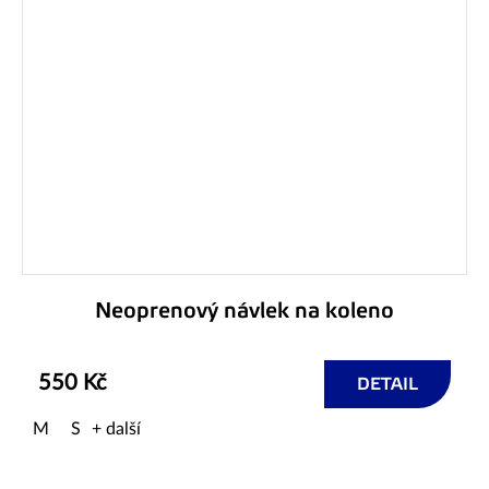
Neoprenový návlek na koleno
550 Kč
DETAIL
M
S
+ další