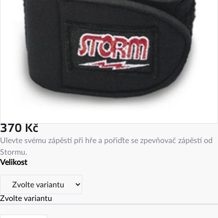
370 Kč
Měrná
Ulevte svému zápěstí při hře a pořiďte se zpevňovač zápěstí od
cena:
Stormu.
Velikost
Zvolte variantu