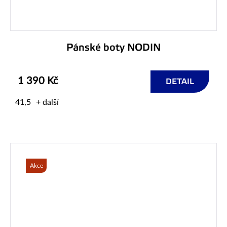
Pánské boty NODIN
1 390 Kč
DETAIL
41,5
+ další
Akce