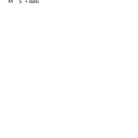
M
S
+ další