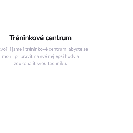
Tréninkové centrum
vořili jsme i tréninkové centrum, abyste se
mohli připravit na své nejlepší hody a
zdokonalit svou techniku.