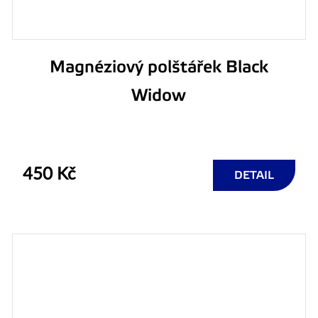
Magnéziový polštářek Black
Widow
450 Kč
DETAIL