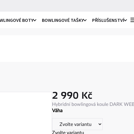
WLINGOVÉ BOTY
BOWLINGOVÉ TAŠKY
PŘÍSLUŠENSTVÍ
o praváky i leváky
li
ro praváky
li
e
ro leváky
ule
2 990 Kč
c
na
Měrná
Hybridní bowlingová koule DARK WEB 
ky
cena:
Váha
ro praváky i leváky
ule
 návleky
Zvolte variantu