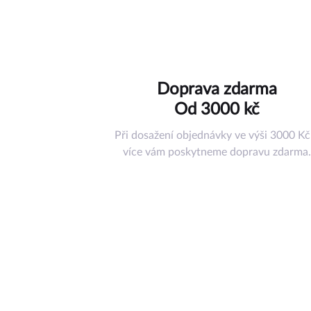
Hračky
Doplňky
Ostatní příslu
Nástroje a ná
Doprava zdarma
Pouzdra
Od 3000 kč
Misky pod ko
Tréninkové p
Při dosažení objednávky ve výši 3000 Kč
Jiné příslušen
více vám poskytneme dopravu zdarma.
Dárkový pouk