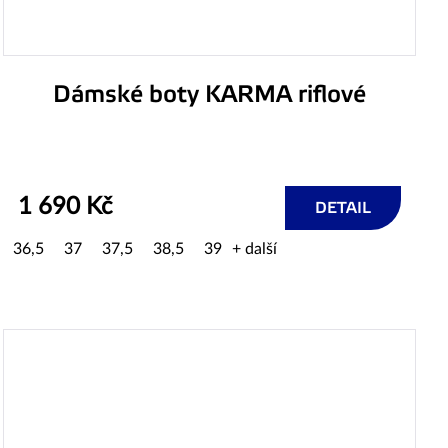
Dámské boty KARMA riflové
1 690 Kč
DETAIL
36,5
37
37,5
38,5
39
+ další