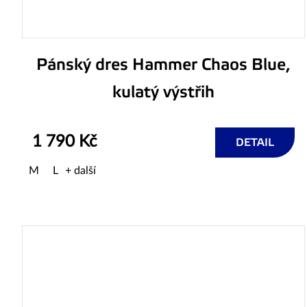
Pánský dres Hammer Chaos Blue,
kulatý výstřih
1 790 Kč
DETAIL
M
L
+ další