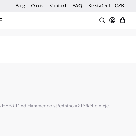
Blog
O nás
Kontakt
FAQ
Ke stažení
CZK
HLEDAT
HYBRID od Hammer do středního až těžkého oleje.