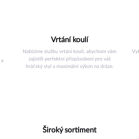
šenství
řadí
Vrtání koulí
uli
Nabízíme službu vrtání koulí, abychom vám
Vyt
omůcky
zajistili perfektní přizpůsobení pro váš
 a
ství
hráčský styl a maximální výkon na dráze.
az
Široký sortiment