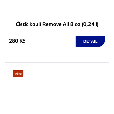
Čistič koulí Remove All 8 oz (0,24 l)
280 Kč
DETAIL
Akce