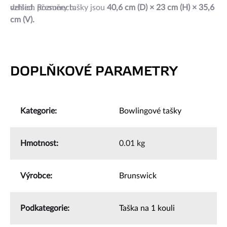
delších přesunech.
vzhled. Rozměry tašky jsou
40,6 cm (D) × 23 cm (H) × 35,6
cm (V).
DOPLŇKOVÉ PARAMETRY
Kategorie
:
Bowlingové tašky
Hmotnost
:
0.01 kg
Výrobce
:
Brunswick
Podkategorie
:
Taška na 1 kouli