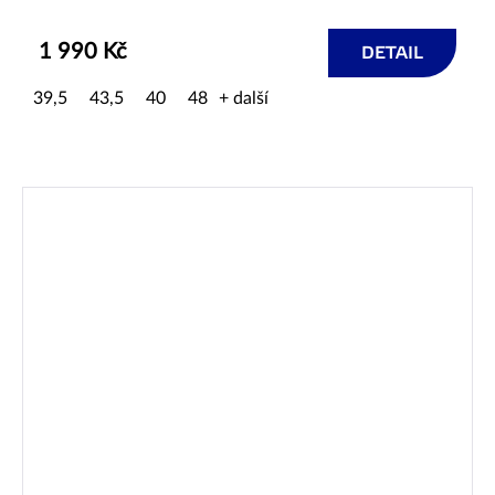
1 990 Kč
DETAIL
39,5
43,5
40
48
+ další