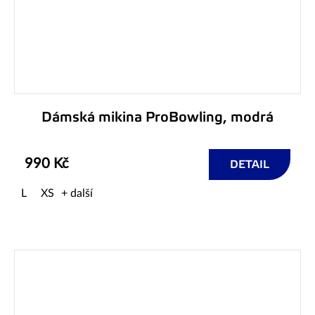
Dámská mikina ProBowling, modrá
990 Kč
DETAIL
L
XS
+ další