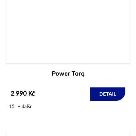
Power Torq
2 990 Kč
DETAIL
15
+ další