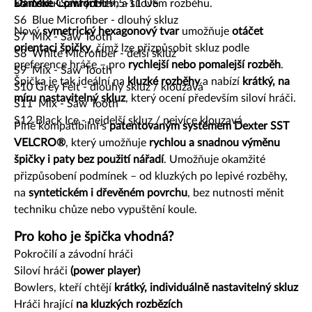
kontrolu i při rychlém a silovém rozběhu.
Dámské Comfort+:
S5 Mix - Saw Tooth
9,5-11 US
S6 Blue Microfiber - dlouhý skluz
Nový
symetrický hexagonový tvar
umožňuje
otáčet
S7 Mix - Saw Tooth
orientaci špičky
, čímž lze přizpůsobit skluz podle
S8 White Microfiber - delší skluz
preference hráče – pro
rychlejší nebo pomalejší rozběh
.
S9 Mix - Saw Tooth
Špička je tak ideální na
kluzké rozběhy
a nabízí
krátký, na
S10 Grey Felt - dlouhý skluz / klouzavá
míru nastavitelný skluz
, který ocení především siloví hráči.
S11 Mix - Saw Tooth
S12 Black Ice - nejdelší skluz / nejvíce klouzavá
Plně kompatibilní s
patentovaným systémem Dexter SST
VELCRO®
, který umožňuje
rychlou a snadnou výměnu
špičky i paty bez použití nářadí
. Umožňuje okamžité
přizpůsobení podmínek – od kluzkých po lepivé rozběhy,
na
syntetickém i dřevěném povrchu
, bez nutnosti měnit
techniku chůze nebo vypuštění koule.
Pro koho je špička vhodná?
Pokročilí a závodní hráči
Siloví hráči
(power player)
Bowlers, kteří chtějí
krátký, individuálně nastavitelný skluz
Hráči hrající
na kluzkých rozbězích