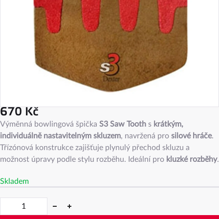
670 Kč
Měrná
Výměnná bowlingová špička
S3 Saw Tooth
s
krátkým,
cena:
individuálně nastavitelným skluzem
, navržená pro
silové hráče
.
Třízónová konstrukce zajišťuje plynulý přechod skluzu a
možnost úpravy podle stylu rozběhu. Ideální pro
kluzké rozběhy
.
Skladem