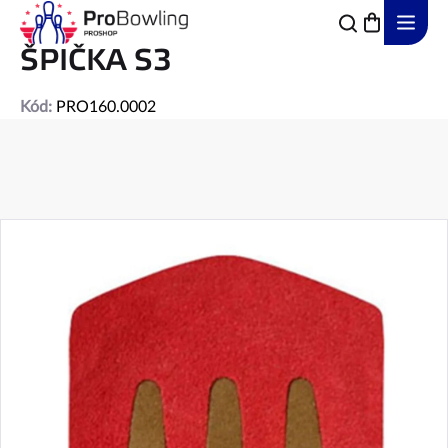
Přejít
na
obsah
ŠPIČKA S3
Kód:
PRO160.0002