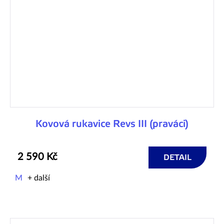
Kovová rukavice Revs III (praváci)
2 590 Kč
DETAIL
M
+ další