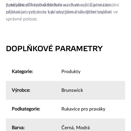
Speciální
prodyšnost – i při delších hracích dnech. Zadní část
neklouže.
silikonová textura
na dlani zajišťuje maximální
přilnavost, což vede k přesnějším a silnějším hodům.
zápěstí je vyztužena tak, aby pomáhala držet zápěstí ve
správné poloze.
DOPLŇKOVÉ PARAMETRY
Kategorie
:
Produkty
Výrobce
:
Brunswick
Podkategorie
:
Rukavice pro praváky
Barva
:
Černá
,
Modrá