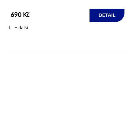
690 Kč
DETAIL
L
+ další