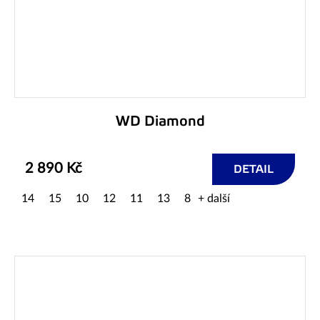
WD Diamond
2 890 Kč
DETAIL
14
15
10
12
11
13
8
+ další