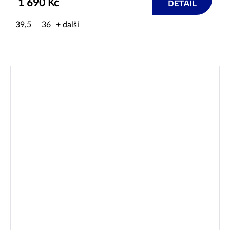
1 690 Kč
DETAIL
39,5
36
+ další