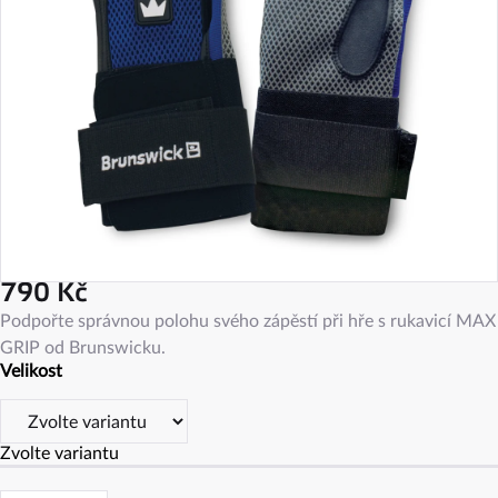
790 Kč
Měrná
Podpořte správnou polohu svého zápěstí při hře s rukavicí MAX
cena:
GRIP od Brunswicku.
Velikost
Zvolte variantu