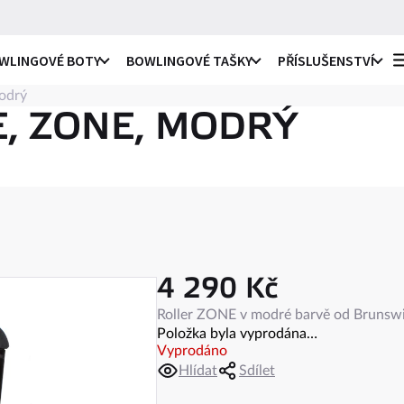
WLINGOVÉ BOTY
BOWLINGOVÉ TAŠKY
PŘÍSLUŠENSTVÍ
modrý
o praváky i leváky
li
E, ZONE, MODRÝ
ro praváky
li
e
ro leváky
ule
4 290 Kč
c
na
Měrná
Roller ZONE v modré barvě od Brunswi
ky
cena:
Položka byla vyprodána…
ro praváky i leváky
ule
Vyprodáno
Hlídat
Sdílet
 návleky