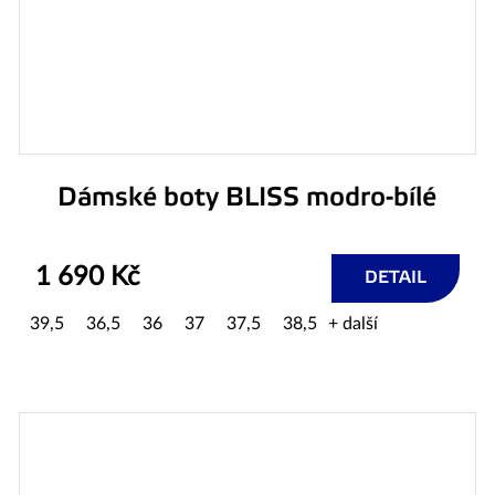
Dámské boty BLISS modro-bílé
1 690 Kč
DETAIL
39,5
36,5
36
37
37,5
38,5
+ další