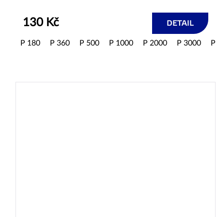
130 Kč
DETAIL
P 180
P 360
P 500
P 1000
P 2000
P 3000
P