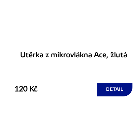
Utěrka z mikrovlákna Ace, žlutá
120 Kč
DETAIL