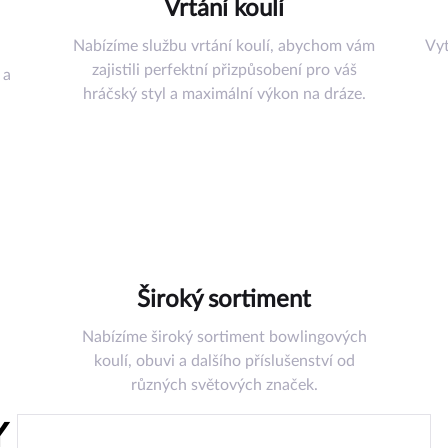
Vrtání koulí
Nabízíme službu vrtání koulí, abychom vám
Vyt
zajistili perfektní přizpůsobení pro váš
 a
hráčský styl a maximální výkon na dráze.
šenství
řadí
uli
omůcky
ství
az
Široký sortiment
Nabízíme široký sortiment bowlingových
koulí, obuvi a dalšího příslušenství od
různých světových značek.
Y