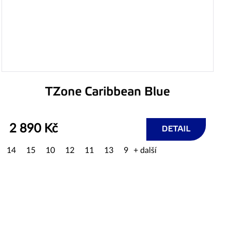
TZone Caribbean Blue
2 890 Kč
DETAIL
14
15
10
12
11
13
9
+ další