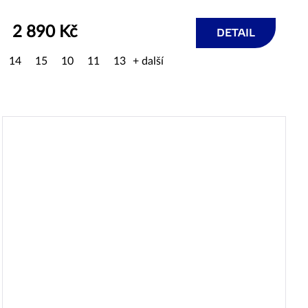
2 890 Kč
DETAIL
14
15
10
11
13
+ další