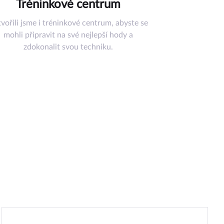
Tréninkové centrum
vořili jsme i tréninkové centrum, abyste se
mohli připravit na své nejlepší hody a
zdokonalit svou techniku.