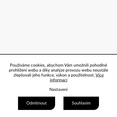
Používáme cookies, abychom Vám umožnili pohodlné
prohlížení webu a díky analýze provozu webu neustále
zlepšovali jeho funkce, výkon a použitelnost.
Více
informací
Nastavení
Copyright 2026
ProBowling
. Všechna práva vyhrazena.
Odmítnout
Souhlasím
Vytvořil Shoptet Premium