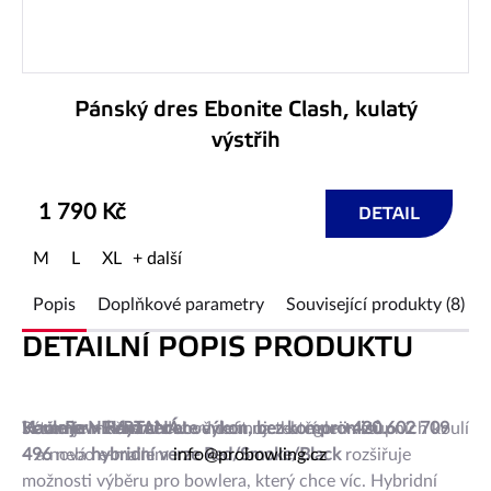
Pánský dres Ebonite Clash, kulatý
výstřih
1 790 Kč
DETAIL
M
L
XL
+ další
Popis
Doplňkové parametry
Související produkty (8)
DETAILNÍ POPIS PRODUKTU
Série
Hammer – když chcete výkon, bez kompromisů.
Koule je NEVRTANÁ.
Vrtání je možné si dohodnout na tel. čísle
Raw Hammer
nově definuje kategorii vstupních koulí
+420 602 709
– a nová
496
nebo e-mailem
hybridní verze Red/Smoke/Black
info@probowling.cz
rozšiřuje
možnosti výběru pro bowlera, který chce víc. Hybridní