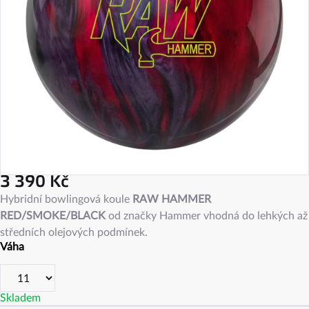
3 390 Kč
Měrná
Hybridní bowlingová koule
RAW HAMMER
cena:
RED/SMOKE/BLACK
od značky Hammer vhodná do lehkých až
středních olejových podmínek.
Váha
Skladem