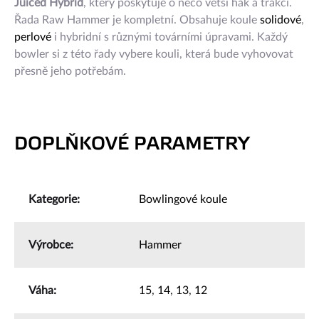
Juiced Hybrid
, který poskytuje o něco větší hák a trakci.
Řada Raw Hammer je kompletní. Obsahuje koule
solidové
,
perlové
i hybridní s různými továrními úpravami. Každý
bowler si z této řady vybere kouli, která bude vyhovovat
přesně jeho potřebám.
DOPLŇKOVÉ PARAMETRY
Kategorie
:
Bowlingové koule
Výrobce
:
Hammer
Váha
:
15
,
14
,
13
,
12