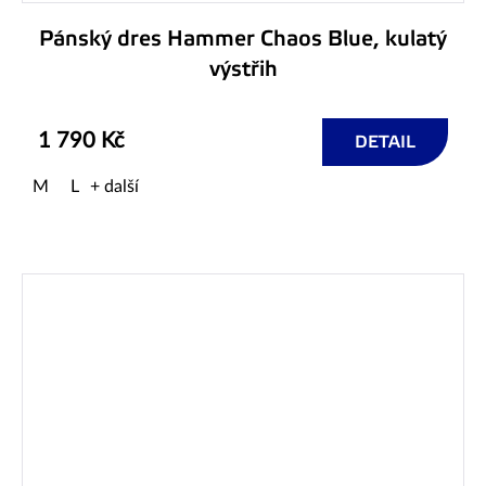
Pánský dres Hammer Chaos Blue, kulatý
výstřih
1 790 Kč
DETAIL
M
L
+ další