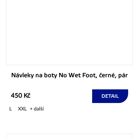
Návleky na boty No Wet Foot, černé, pár
450 Kč
DETAIL
L
XXL
+ další