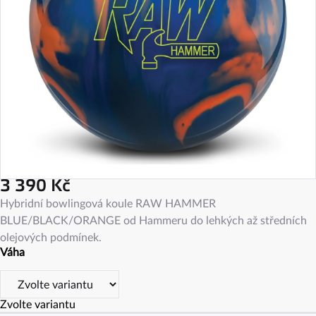
3 390 Kč
Měrná
Hybridní bowlingová koule RAW HAMMER
cena:
BLUE/BLACK/ORANGE od Hammeru do lehkých až středních
olejových podmínek.
Váha
Zvolte variantu