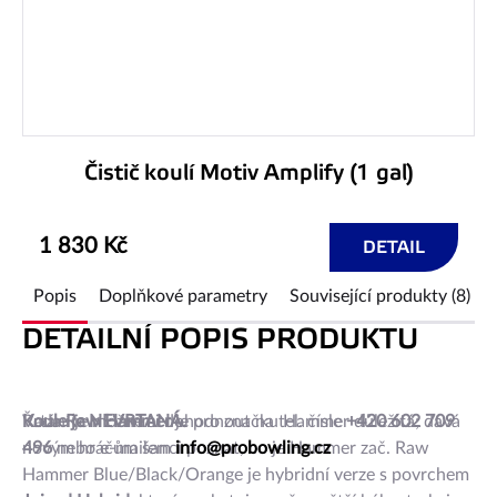
Čistič koulí Motiv Amplify (1 gal)
1 830 Kč
DETAIL
Popis
Doplňkové parametry
Související produkty (8)
DETAILNÍ POPIS PRODUKTU
Řada
Koule je NEVRTANÁ.
Vrtání je možné si dohodnout na tel. čísle
Raw Hammer
je pro značku Hammer důležitá; dává
+420 602 709
novým hráčům šanci poznat, co je Hammer zač. Raw
496
nebo e-mailem
info@probowling.cz
Hammer Blue/Black/Orange je hybridní verze s povrchem