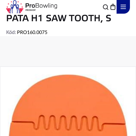
Přejít
na
obsah
PATA H1 SAW TOOTH, S
Kód:
PRO160.0075