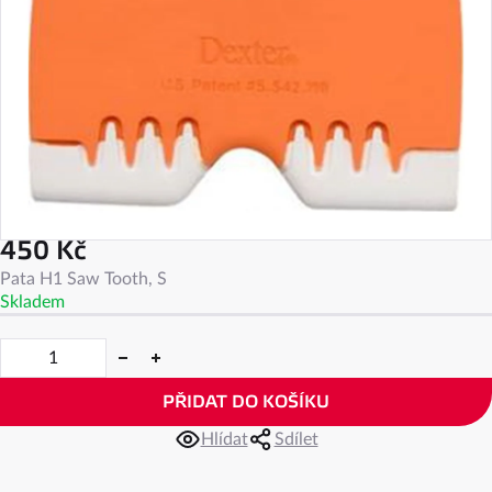
450 Kč
Měrná
Pata H1 Saw Tooth, S
cena:
Skladem
PŘIDAT DO KOŠÍKU
Hlídat
Sdílet