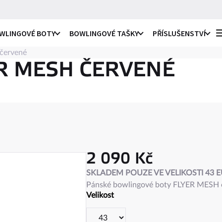
WLINGOVÉ BOTY
BOWLINGOVÉ TAŠKY
PŘÍSLUŠENSTVÍ
červené
o praváky i leváky
li
R MESH ČERVENÉ
ro praváky
li
e
ro leváky
ule
2 090 Kč
c
na
Měrná
SKLADEM POUZE VE VELIKOSTI 43 EU
ky
cena:
Pánské bowlingové boty FLYER MESH od
ro praváky i leváky
ule
Velikost
 návleky