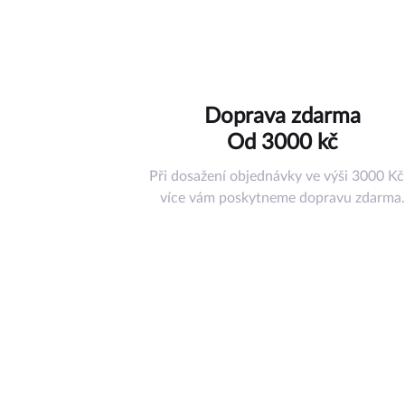
Hračky
Doplňky
Ostatní příslu
Nástroje a ná
Doprava zdarma
Pouzdra
Od 3000 kč
Misky pod ko
Tréninkové p
Při dosažení objednávky ve výši 3000 Kč
Jiné příslušen
více vám poskytneme dopravu zdarma.
Dárkový pouk