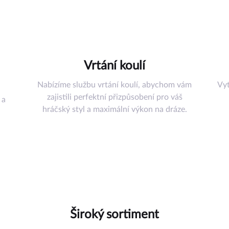
šenství
řadí
Vrtání koulí
uli
Nabízíme službu vrtání koulí, abychom vám
Vyt
omůcky
zajistili perfektní přizpůsobení pro váš
 a
ství
hráčský styl a maximální výkon na dráze.
az
Široký sortiment