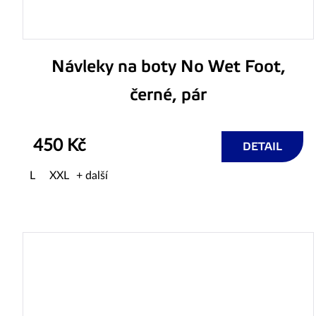
Návleky na boty No Wet Foot,
černé, pár
450 Kč
DETAIL
L
XXL
+ další