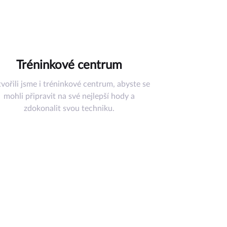
Tréninkové centrum
vořili jsme i tréninkové centrum, abyste se
mohli připravit na své nejlepší hody a
zdokonalit svou techniku.