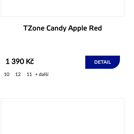
TZone Candy Apple Red
1 390 Kč
DETAIL
10
12
11
+ další