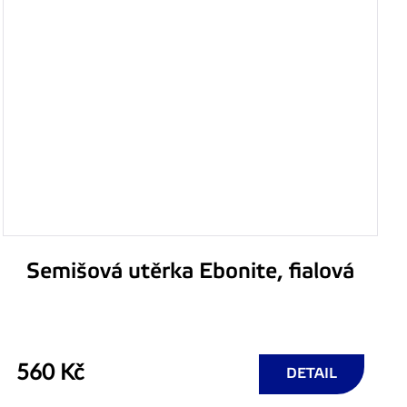
Semišová utěrka Ebonite, fialová
560 Kč
DETAIL