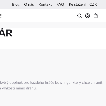
Blog
O nás
Kontakt
FAQ
Ke stažení
CZK
HLEDAT
PÁR
kvělý doplněk pro každého hráče bowlingu, který chce chránit
a vlhkostí mimo dráhu.