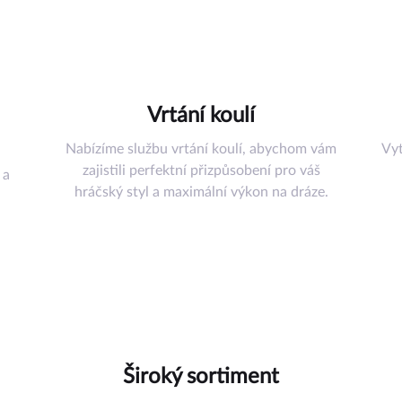
šenství
řadí
Vrtání koulí
uli
Nabízíme službu vrtání koulí, abychom vám
Vyt
omůcky
zajistili perfektní přizpůsobení pro váš
 a
ství
hráčský styl a maximální výkon na dráze.
az
Široký sortiment