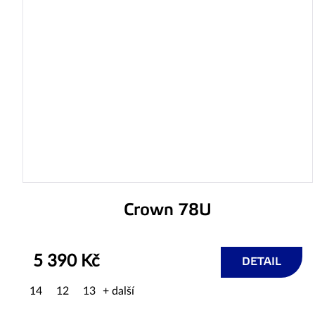
Crown 78U
5 390 Kč
DETAIL
14
12
13
+ další