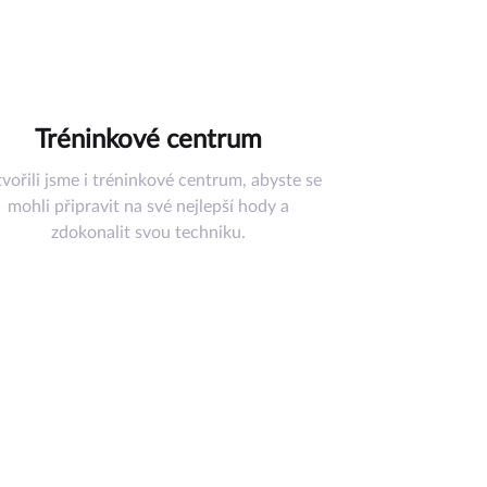
Tréninkové centrum
vořili jsme i tréninkové centrum, abyste se
mohli připravit na své nejlepší hody a
zdokonalit svou techniku.