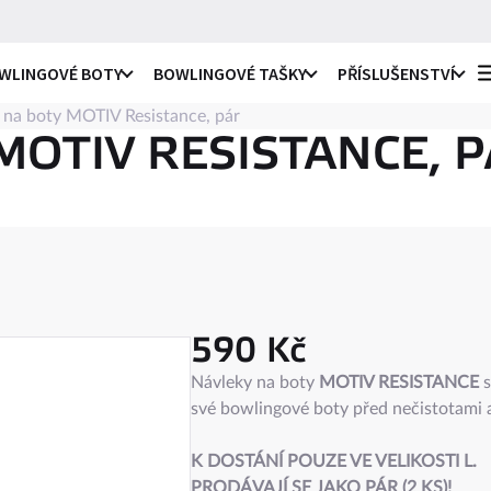
WLINGOVÉ BOTY
BOWLINGOVÉ TAŠKY
PŘÍSLUŠENSTVÍ
 na boty MOTIV Resistance, pár
o praváky i leváky
li
MOTIV RESISTANCE, 
ro praváky
li
e
ro leváky
ule
590 Kč
c
na
Měrná
Návleky na boty
MOTIV RESISTANCE
s
ky
cena:
své bowlingové boty před nečistotami 
ro praváky i leváky
ule
 návleky
K DOSTÁNÍ POUZE VE VELIKOSTI L.
PRODÁVAJÍ SE JAKO PÁR (2 KS)!