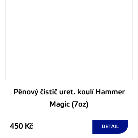
Pěnový čistič uret. koulí Hammer
Magic (7oz)
450 Kč
DETAIL