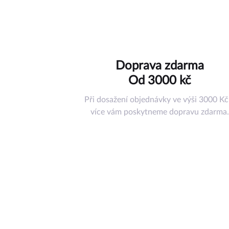
Hračky
Doplňky
Ostatní příslu
Nástroje a ná
Doprava zdarma
Pouzdra
Od 3000 kč
Misky pod ko
Tréninkové p
Při dosažení objednávky ve výši 3000 Kč
Jiné příslušen
více vám poskytneme dopravu zdarma.
Dárkový pouk