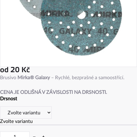
od
20 Kč
Měrná
Brusivo
Mirka® Galaxy
– Rychlé, bezprašné a samoostřící.
cena:
CENA JE ODLIŠNÁ V ZÁVISLOSTI NA DRSNOSTI.
Drsnost
Zvolte variantu