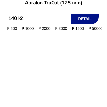
Abralon TruCut (125 mm)
140 Kč
DETAIL
P 500
P 1000
P 2000
P 3000
P 1500
P 5000D