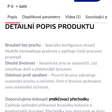
P 0
+ další
Popis
Doplňkové parametry
Videa (1)
Související pro
DETAILNÍ POPIS PRODUKTU
Broušení bez prachu
– Speciální konfigurace otvorů
Multifit minimalizuje prašnost a zajišťuje čistší pracovní
prostředí.
Dlouhá životnost
– Keramická zrna se samoostří, což
umožňuje delší a efektivnější broušení.
Odolnost proti zanášení
– Povrch brusiva zabraňuje
usazování prachu a nečistot, čímž si brusivo zachovává
svou maximální účinnost.
Doporučujeme dokoupit
změkčovací přechodku
–
Zajišťuje optimální přilnavost brusného kotouče a
komfortnější broušení. Přechodky jsou dostupné ve dvou