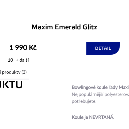
Maxim Emerald Glitz
1 990 Kč
DETAIL
10
+ další
í produkty (3)
UKTU
Bowlingové koule řady Max
Nejpopulárnější polyesterov
potřebujete.
Koule je NEVRTANÁ.