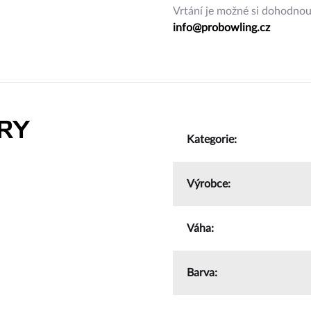
Vrtání je možné si dohodnout 
info@probowling.cz
RY
Kategorie
:
Výrobce
:
Váha
:
Barva
: