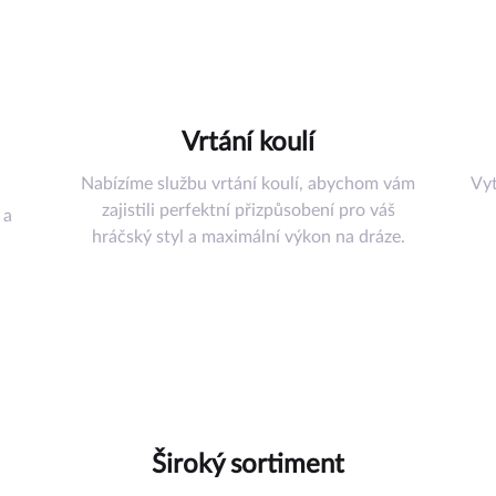
šenství
řadí
Vrtání koulí
uli
Nabízíme službu vrtání koulí, abychom vám
Vyt
omůcky
zajistili perfektní přizpůsobení pro váš
 a
ství
hráčský styl a maximální výkon na dráze.
az
Široký sortiment