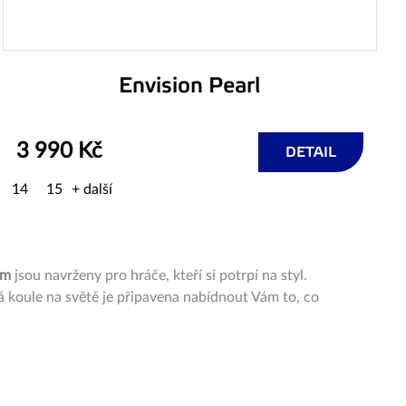
Envision Pearl
3 990 Kč
DETAIL
14
15
+ další
im
jsou navrženy pro hráče, kteří si potrpí na styl.
á koule na světě je připavena nabídnout Vám to, co