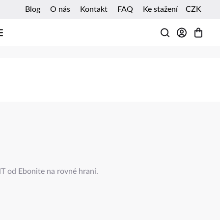
Blog
O nás
Kontakt
FAQ
Ke stažení
CZK
HLEDAT
od Ebonite na rovné hraní.