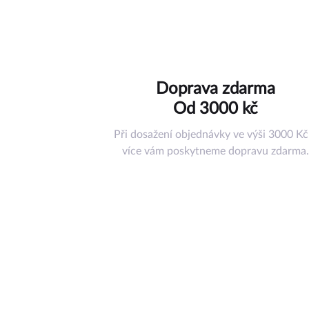
Hračky
Doplňky
Ostatní příslu
Nástroje a ná
Doprava zdarma
Pouzdra
Od 3000 kč
Misky pod ko
Tréninkové p
Při dosažení objednávky ve výši 3000 Kč
Jiné příslušen
více vám poskytneme dopravu zdarma.
Dárkový pouk