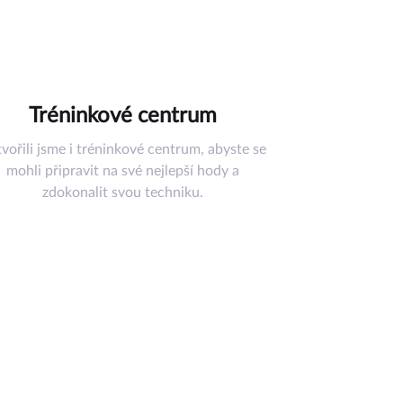
Tréninkové centrum
vořili jsme i tréninkové centrum, abyste se
mohli připravit na své nejlepší hody a
zdokonalit svou techniku.