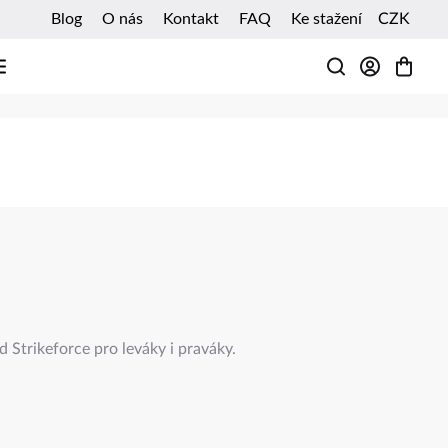
Blog
O nás
Kontakt
FAQ
Ke stažení
CZK
HLEDAT
trikeforce pro leváky i praváky.