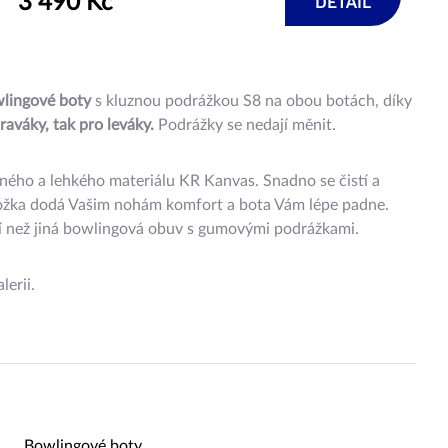
3 490 Kč
DETAIL
lingové boty
s kluznou podrážkou S8 na obou botách, díky
raváky, tak pro leváky.
Podrážky se nedají měnit.
ného a lehkého materiálu KR Kanvas. Snadno se čistí a
ložka dodá Vašim nohám komfort a bota Vám lépe padne.
í než jiná bowlingová obuv s gumovými podrážkami.
lerii.
Bowlingové boty