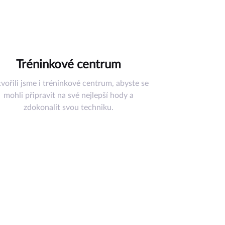
Tréninkové centrum
vořili jsme i tréninkové centrum, abyste se
mohli připravit na své nejlepší hody a
zdokonalit svou techniku.