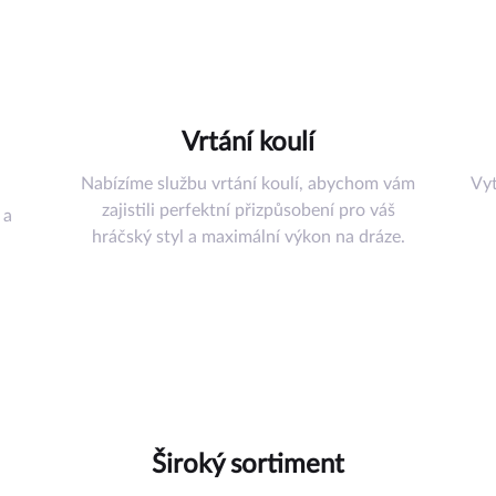
šenství
řadí
Vrtání koulí
uli
Nabízíme službu vrtání koulí, abychom vám
Vyt
omůcky
zajistili perfektní přizpůsobení pro váš
 a
ství
hráčský styl a maximální výkon na dráze.
az
Široký sortiment