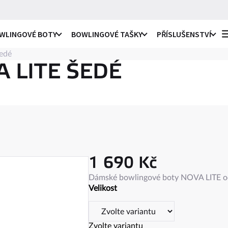
WLINGOVÉ BOTY
BOWLINGOVÉ TAŠKY
PŘÍSLUŠENSTVÍ
edé
o praváky i leváky
li
 LITE ŠEDÉ
ro praváky
li
e
ro leváky
ule
1 690 Kč
c
na
Měrná
Dámské bowlingové boty NOVA LITE od S
ky
cena:
Velikost
ro praváky i leváky
ule
 návleky
Zvolte variantu