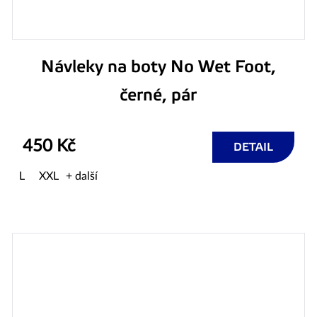
Návleky na boty No Wet Foot,
černé, pár
450 Kč
DETAIL
L
XXL
+ další