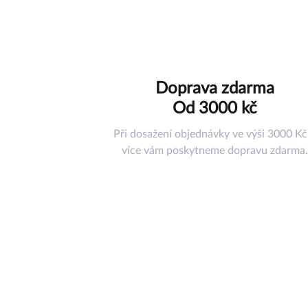
Hračky
Doplňky
Ostatní příslu
Nástroje a ná
Doprava zdarma
Pouzdra
Od 3000 kč
Misky pod ko
Tréninkové p
Při dosažení objednávky ve výši 3000 Kč
Jiné příslušen
více vám poskytneme dopravu zdarma.
Dárkový pouk