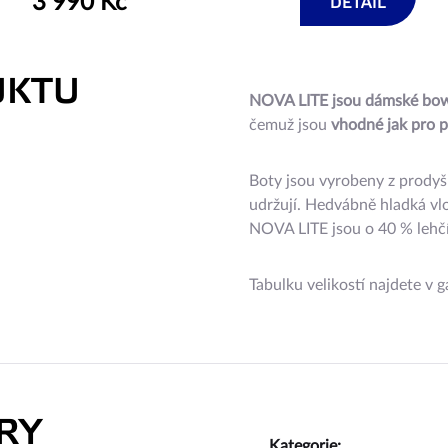
3 990 Kč
DETAIL
UKTU
NOVA LITE jsou dámské bow
čemuž jsou
vhodné jak pro p
Boty jsou vyrobeny z prodyš
udržují. Hedvábně hladká v
NOVA LITE jsou o 40 % lehč
Tabulku velikostí najdete v ga
RY
Kategorie
: