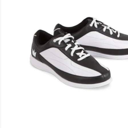
Paty
Koule na rovné
Dámská obuv 
Taška na 3 ko
Návleky
Utěrky a ruční
Microcell Poly
Unisexová obuv
Roller na 3 ko
Utěrka
Ručník
Vak na čištění
Not Urethane
Batoh
Rukavice a náv
Rukavice pro
Rukavice pro 
Zpevňovač zá
Tašky - ostatní
Ostatní návle
Úprava povrch
Polish
Brusivo
Změna vlastn