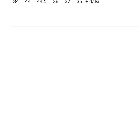
34
44
44,5
36
37
35
+ další