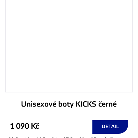
Unisexové boty KICKS černé
1 090 Kč
DETAIL