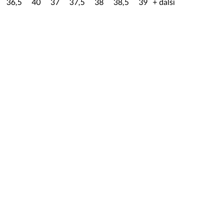
36,5
40
37
37,5
38
38,5
39
+ další