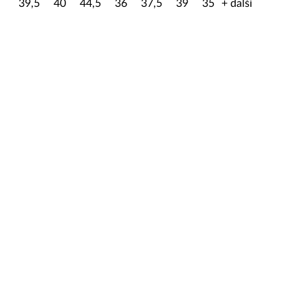
39,5
40
44,5
36
37,5
39
35
+ další