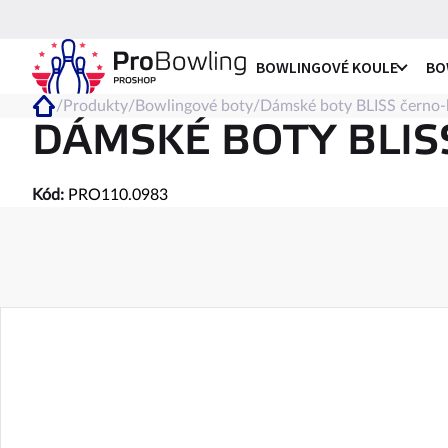
Přejít
na
obsah
BOWLINGOVÉ KOULE
BO
/
Produkty
/
Bowlingové boty
/
Dámské boty BLISS černo-
Čističe
Domů
Urethane
Pánská obuv pr
Taška na 1 kou
DÁMSKÉ BOTY BLIS
Spreje
Tekutý
Ubrousky
Gely
Kód:
PRO110.0983
Pearl
Pánská obuv p
Roller na 1 kou
Pěna
Tejpy a pásky
Tejpy do koul
Solid
Pánská obuv p
Taška na 2 ko
Tejpy na pale
Tekutá ochra
Tejpovací pás
Hybrid
Dámská obuv p
Roller na 2 ko
Špičky, paty a
Špičky