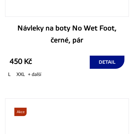
Návleky na boty No Wet Foot,
černé, pár
450 Kč
DETAIL
L
XXL
+ další
Akce