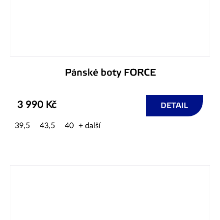
Pánské boty FORCE
3 990 Kč
DETAIL
39,5
43,5
40
+ další