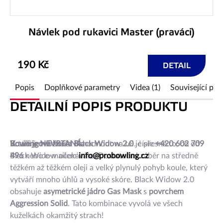
Návlek pod rukavici Master (praváci)
190 Kč
DETAIL
Popis
Doplňkové parametry
Videa (1)
Související pro
DETAILNÍ POPIS PRODUKTU
Bowlingová koule
Koule je NEVRTANÁ.
Vrtání je možné si dohodnout na tel. čísle
Black Widow 2.0
je přesně to, co od
+420 602 709
Black Widow očekáváte. Dostatečný záběr na středně
496
nebo e-mailem
info@probowling.cz
těžkém až těžkém oleji a velký plynulý pohyb koule, který
vytváří mnoho úhlů a vysoké skóre. Black Widow 2.0
obsahuje
asymetrické jádro Gas Mask
s
povrchem
Aggression
Solid
. Tato kombinace vyvolá ve všech
kuželkách okamžitý strach!