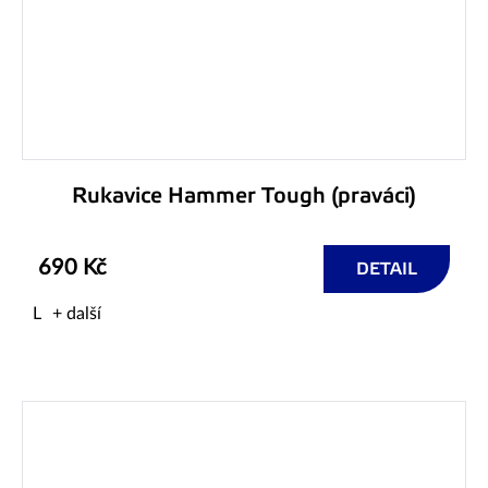
Rukavice Hammer Tough (praváci)
690 Kč
DETAIL
L
+ další