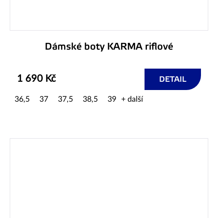
Dámské boty KARMA riflové
1 690 Kč
DETAIL
36,5
37
37,5
38,5
39
+ další