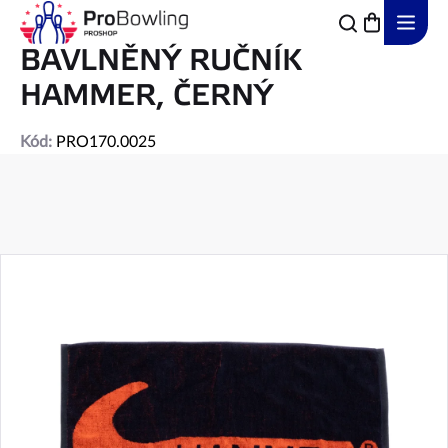
Přejít
na
obsah
BAVLNĚNÝ RUČNÍK
HAMMER, ČERNÝ
Kód:
PRO170.0025