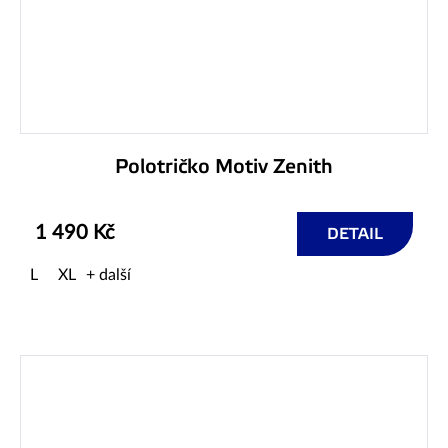
Polotričko Motiv Zenith
1 490 Kč
DETAIL
L
XL
+ další