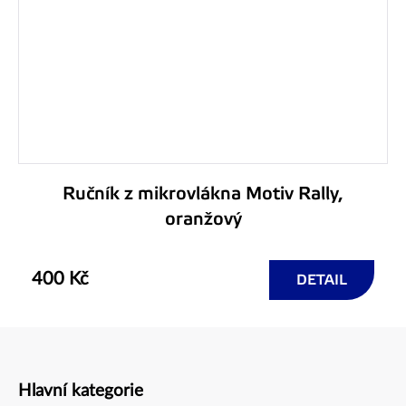
Ručník z mikrovlákna Motiv Rally,
oranžový
400 Kč
DETAIL
Hlavní kategorie
Zápatí