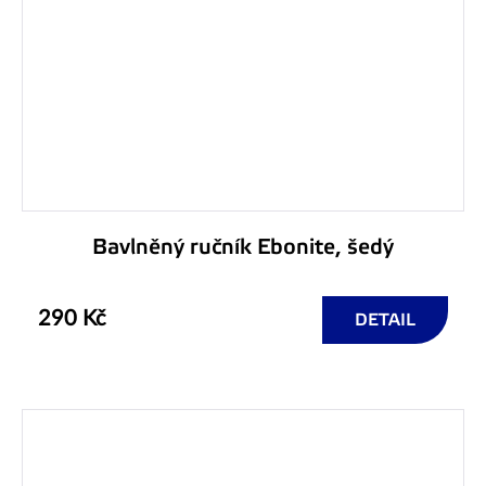
Bavlněný ručník Ebonite, šedý
290 Kč
DETAIL