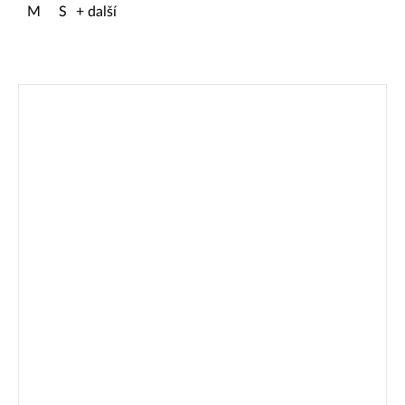
M
S
+ další