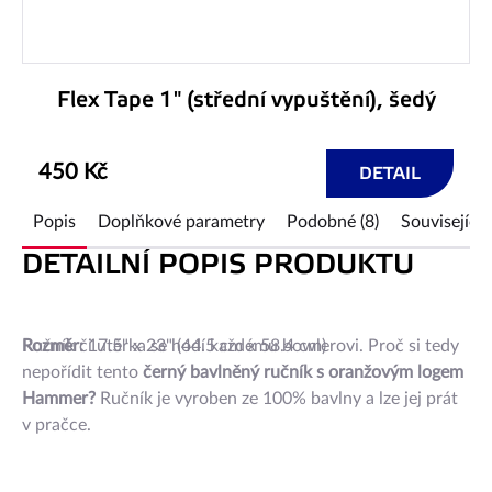
Flex Tape 1" (střední vypuštění), šedý
450 Kč
DETAIL
Popis
Doplňkové parametry
Podobné (8)
Související 
DETAILNÍ POPIS PRODUKTU
Ručník či utěrka se hodí každému bowlerovi. Proč si tedy
Rozměr:
17.5" x 23" (44.5 cm x 58.4 cm)
nepořídit tento
černý bavlněný ručník s oranžovým logem
Hammer?
Ručník je vyroben ze 100% bavlny a lze jej prát
v pračce.